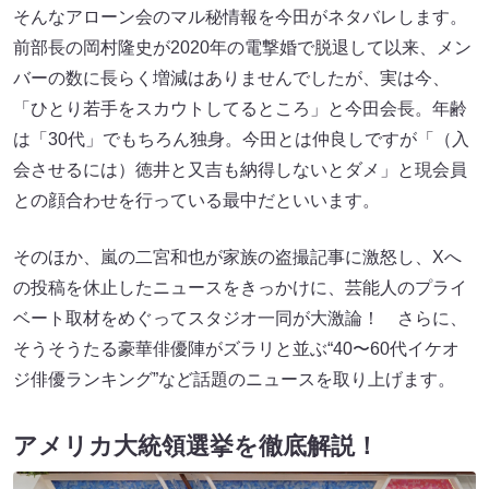
そんなアローン会のマル秘情報を今田がネタバレします。
前部長の岡村隆史が2020年の電撃婚で脱退して以来、メン
バーの数に長らく増減はありませんでしたが、実は今、
「ひとり若手をスカウトしてるところ」と今田会長。年齢
は「30代」でもちろん独身。今田とは仲良しですが「（入
会させるには）徳井と又吉も納得しないとダメ」と現会員
との顔合わせを行っている最中だといいます。
そのほか、嵐の二宮和也が家族の盗撮記事に激怒し、Xへ
の投稿を休止したニュースをきっかけに、芸能人のプライ
ベート取材をめぐってスタジオ一同が大激論！ さらに、
そうそうたる豪華俳優陣がズラリと並ぶ“40〜60代イケオ
ジ俳優ランキング”など話題のニュースを取り上げます。
アメリカ大統領選挙を徹底解説！