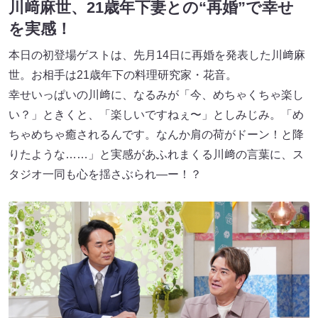
川﨑麻世、21歳年下妻との“再婚”で幸せ
を実感！
本日の初登場ゲストは、先月14日に再婚を発表した川﨑麻
世。お相手は21歳年下の料理研究家・花音。
幸せいっぱいの川﨑に、なるみが「今、めちゃくちゃ楽し
い？」ときくと、「楽しいですねぇ〜」としみじみ。「め
ちゃめちゃ癒されるんです。なんか肩の荷がドーン！と降
りたような……」と実感があふれまくる川﨑の言葉に、ス
タジオ一同も心を揺さぶられ―ー！？