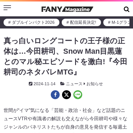
Menu
# ダブルインパクト2026
# 配信延長決定!
# M-1グラ
真っ白いロングコートの王子様の正
体は…今田耕司、Snow Man目黒蓮
とのマル秘エピソードを激白!『今田
耕司のネタバレMTG』
2024-11-14
ニュース
お知らせ
世間が“イマ”気になる「芸能・政治・社会」など話題のニ
ュースVTRや有識者の解説も交えながら今田耕司や様々な
ジャンルのパネリストたちが自身の意見を発信する毎週土