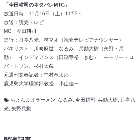
「今田耕司のネタバレMTG」
放送日時：11月16日（土）11:55～
放送：読売テレビ
MC：今田耕司
進行：月亭八光、林マオ（読売テレビアナウンサー）
パネリスト：川﨑麻世、なるみ、兵動大樹（矢野・兵
動）、インディアンス（田渕章裕、きむ）、モーリー・ロ
バートソン、杉村太蔵
元週刊文春記者：中村竜太郎
鹿児島大学理学部教授：小山佳一
ちょんまげラーメン
,
なるみ
,
今田耕司
,
兵動大樹
,
月亭八
光
,
⽮野兵動