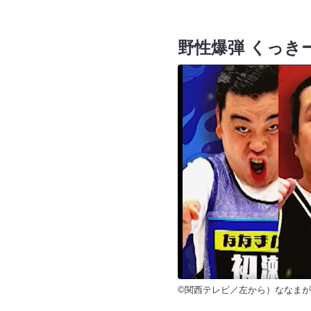
野性爆弾 くっき
©関西テレビ／左から）ななまが