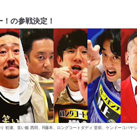
ー！の参戦決定！
り 初瀬、笑い飯 西田、R藤本、ロングコートダディ 堂前、ケンドーコバヤ