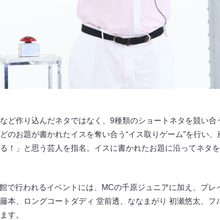
など作り込んだネタではなく、9種類のショートネタを競い合う
どのお題が書かれたイスを奪い合う“イス取りゲーム”を行い、
る！」と思う芸人を指名。イスに書かれたお題に沿ってネタを
本武道館で行われるイベントには、MCの千原ジュニアに加え、プ
R藤本、ロングコートダディ 堂前透、ななまがり 初瀬悠太、フ
ます。