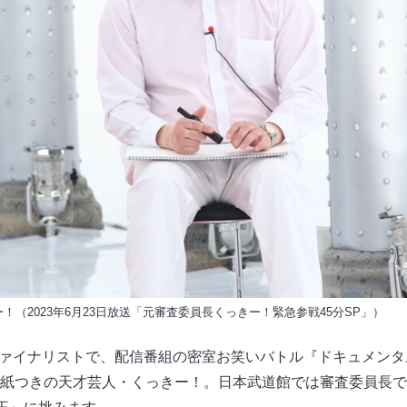
！（2023年6月23日放送「元審査委員長くっきー！緊急参戦45分SP」）
2』ファイナリストで、配信番組の密室お笑いバトル『ドキュメン
紙つきの天才芸人・くっきー！。日本武道館では審査委員長で