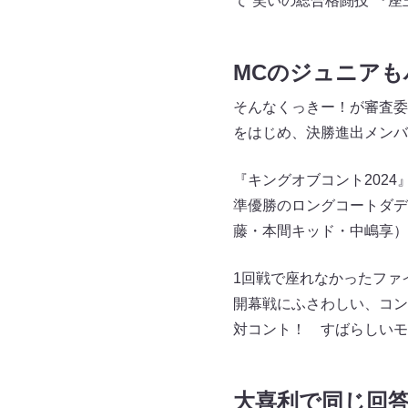
て“笑いの総合格闘技”『
MCのジュニア
そんなくっきー！が審査委
をはじめ、決勝進出メンバ
『キングオブコント202
準優勝のロングコートダデ
藤・本間キッド・中嶋享）、
1回戦で座れなかったファ
開幕戦にふさわしい、コン
対コント！ すばらしいモ
大喜利で同じ回