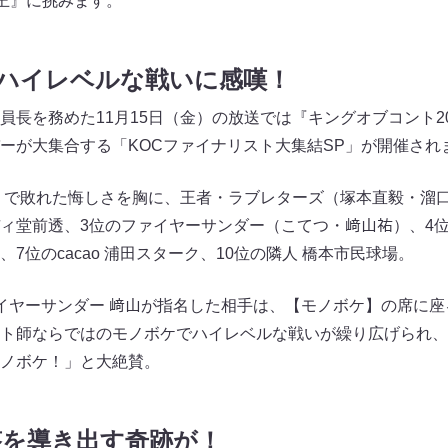
座王』に挑みます。
もハイレベルな戦いに感嘆！
員長を務めた11月15日（金）の放送では『キングオブコント2
ーが大集合する「KOCファイナリスト大集結SP」が開催され
4』で敗れた悔しさを胸に、王者・ラブレターズ（塚本直毅・溜
ィ堂前透、3位のファイヤーサンダー（こてつ・﨑山祐）、4
7位のcacao 浦田スターク、10位の隣人 橋本市民球場。
イヤーサンダー 﨑山が指名した相手は、【モノボケ】の席に座
ト師ならではのモノボケでハイレベルな戦いが繰り広げられ、
ノボケ！」と大絶賛。
答を導き出す奇跡が！