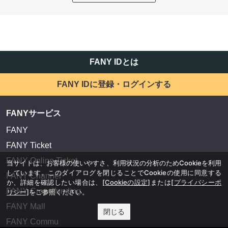
FANY IDとは
FANY IDに登録・ログインする
FANYサービス
FANY
FANY Ticket
FANY Online Ticket
当サイトは、お客様の使いやすさ、利用状況の分析のためCookieを利用
しています。このダイアログを閉じることでCookieの使用に同意する
FANY Channel
か、詳細を確認したい場合は、
[Cookieの設定]
または
[プライバシーポ
FANY Crowdfunding
リシー]
をご参照ください。
FANY Mall
閉じる
FANY Commu