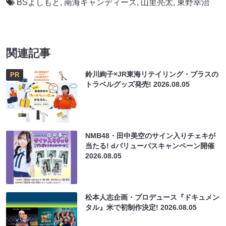
BSよしもと
,
南海キャンディーズ
,
山里亮太
,
東野幸治
関連記事
鈴川絢子×JR東海リテイリング・プラスの
PR
トラベルグッズ発売!
2026.08.05
NMB48・田中美空のサイン入りチェキが
当たる! dバリューパスキャンペーン開催
2026.08.05
松本人志企画・プロデュース『ドキュメン
タル』米で初制作決定!
2026.08.05