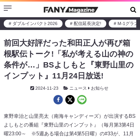
Menu
# ダブルインパクト2026
# 配信延長決定!
# M-1グラ
前回大好評だった和田正人が再び箱
根駅伝トーク!「私が考える山の神の
条件が…」BSよしもと『東野山里の
インプット』11月24日放送!
2024-11-23
ニュース
お知らせ
東野幸治と山里亮太（南海キャンディーズ）が出演するBS
よしもとの番組『東野山里のインプット』（毎月第3第4日
曜23:00～ ※5週ある場合は第4第5日曜）の#33が、11月