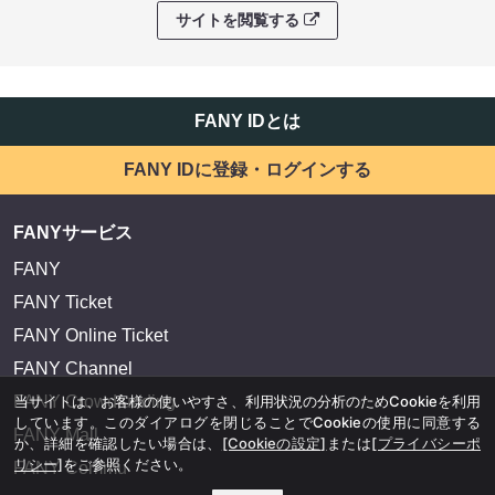
サイトを閲覧する
FANY IDとは
FANY IDに登録・ログインする
FANYサービス
FANY
FANY Ticket
FANY Online Ticket
FANY Channel
当サイトは、お客様の使いやすさ、利用状況の分析のためCookieを利用
FANY Crowdfunding
しています。このダイアログを閉じることでCookieの使用に同意する
FANY Mall
か、詳細を確認したい場合は、
[Cookieの設定]
または
[プライバシーポ
リシー]
をご参照ください。
FANY Commu