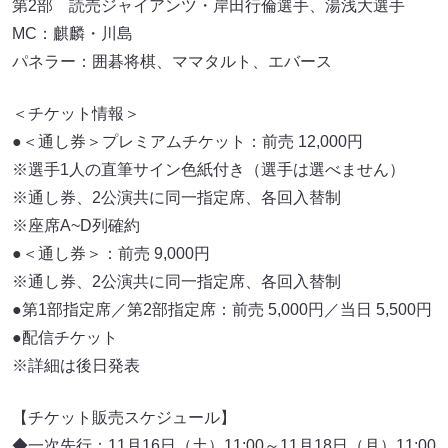
第2部 読売ジャイアンツ・岸田行倫選手、湯浅大選手
MC：麒麟・川島
パネラー：囲碁将棋、ママタルト、エバース
＜チケット情報＞
●＜通し券＞プレミアムチケット：前売 12,000円
※選手1人の直筆サイン色紙付き（選手は選べません）
※通し券、2公演共に同一指定席、各回入替制
※座席A~D列確約
●＜通し券＞：前売 9,000円
※通し券、2公演共に同一指定席、各回入替制
●第1部指定席／第2部指定席：前売 5,000円／当日 5,500円
●配信チケット
※詳細は後日発表
【チケット販売スケジュール】
◆一次先行：11月16日（土）11:00～11月18日（月）11:00