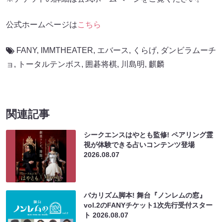
公式ホームページは
こちら
FANY
,
IMMTHEATER
,
エバース
,
くらげ
,
ダンビラムーチ
ョ
,
トータルテンボス
,
囲碁将棋
,
川島明
,
麒麟
関連記事
シークエンスはやとも監修! ペアリング霊
視が体験できる占いコンテンツ登場
2026.08.07
バカリズム脚本! 舞台『ノンレムの窓』
vol.2のFANYチケット1次先行受付スター
ト
2026.08.07