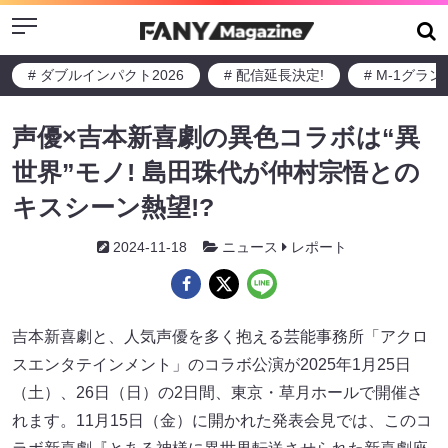
Menu
# ダブルインパクト2026
# 配信延長決定!
# M-1グラ
声優×吉本新喜劇の異色コラボは“異
世界”モノ! 島田珠代が仲村宗悟との
キスシーン熱望!?
2024-11-18
ニュース
レポート
吉本新喜劇と、人気声優を多く抱える芸能事務所「アクロ
スエンタテインメント」のコラボ公演が2025年1月25日
（土）、26日（日）の2日間、東京・草月ホールで開催さ
れます。11月15日（金）に開かれた発表会見では、このコ