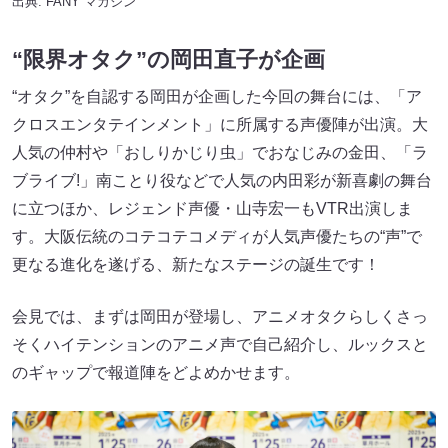
出典:
FANY マガジン
“限界オタク”の岡田直子が企画
“オタク”を自認する岡田が企画した今回の舞台には、「ア
クロスエンタテインメント」に所属する声優陣が出演。大
人気の仲村や「おしりかじり虫」でおなじみの金田、「ラ
ブライブ!」南ことり役などで人気の内田彩が新喜劇の舞台
に立つほか、レジェンド声優・山寺宏一もVTR出演しま
す。大阪伝統のコテコテコメディが人気声優たちの“声”で
更なる進化を遂げる、新たなステージの誕生です！
会見では、まずは岡田が登場し、アニメオタクらしくさっ
そくハイテンションのアニメ声で自己紹介し、ルックスと
のギャップで報道陣をどよめかせます。