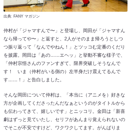
出典:
FANY マガジン
仲村が「ジャマすんで〜」と登場し、岡田が「ジャマすん
なら帰ってや〜」と返すと、2人がそのまま帰ろうとしつ
つ振り返って「なんでやねん！」とツッコむ定番のくだり
を披露。岡田は「あの……エヘッ」と挙動不審な様子で、
「仲村宗悟さんのファンすぎて、限界突破しそうなんで
す！ いま（仲村がいる側の）左半身だけ震えてるんで
す……！」と告白しました。
そんな岡田について仲村は、「本当に（アニメを）好きな
方が企画してくださったんだなぁというのがタイトルから
も伝わってきて、嬉しいです」とニッコリ。金田は「新喜
劇はずっと見ていたし、セリフがあんまり覚えられないの
でそこが不安ですけど、ワクワクしてます。がんばりま