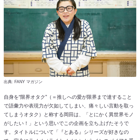
出典:
FANY マガジン
自身を“限界オタク”（＝推しへの愛が限界まで達すること
で語彙力や表現力が欠如してしまい、痛々しい言動を取っ
てしまうオタク）と称する岡田は、「とにかく異世界モノ
がしたい！」という思いでこの企画を立ち上げたそうで
す。タイトルについて「『とある』シリーズが好きなの