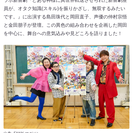
ラボ新喜劇『とある神様に異世界転送させられた新喜劇座
員が、オタク知識(スキル)を振りかざし、無双するみたい
です。』に出演する島田珠代と岡田直子、声優の仲村宗悟
と金田朋子が登壇。この異色の組み合わせを企画した岡田
を中心に、舞台への意気込みや見どころを語りました！