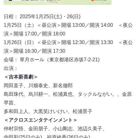
日程： 2025年1月25日(土)・26(日)
1月25日（土）＜昼公演＞開場 13:00／開演 14:00 ＜夜公
演＞開場 17:00／開演 18:00
1月26日（日）＜昼公演＞開場 12:30／開演 13:30 ＜夜公
演＞開場 16:30／開演 17:30
会場： 草月ホール（東京都港区赤坂7-2-21)
出演：
＜吉本新喜劇＞
岡田直子、川畑泰史、新名徹郎
島田珠代、烏川耕一、松浦真也、タックルながい。、金原
早苗、
多和田上人、大黒笑けいけい、松浦景子
＜アクロスエンタテインメント＞
仲村宗悟、金田朋子、小山剛志、池辺久美子、
内田彩(25日のみ)、福原綾香(26日のみ)、