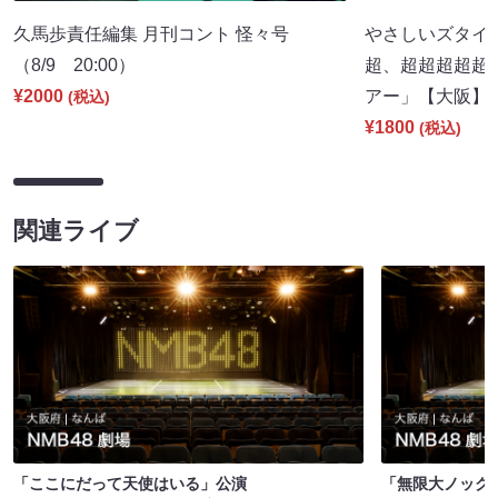
久馬歩責任編集 月刊コント 怪々号
やさしいズタイpr
（8/9 20:00）
超、超超超超超
¥2000
アー」【大阪】（8
(税込)
¥1800
(税込)
関連ライブ
「ここにだって天使はいる」公演
「無限大ノック