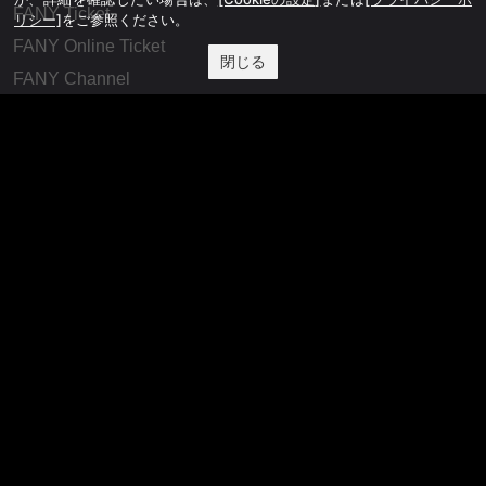
FANY Ticket
リシー]
をご参照ください。
FANY Online Ticket
閉じる
FANY Channel
FANY Crowdfunding
FANY Mall
FANY Commu
法務・規約
プライバシーポリシー
反社会的勢力排除宣言
会社情報
吉本興業株式会社
お問い合わせ
その他