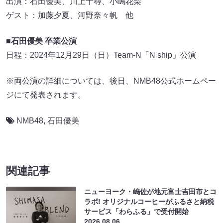
出演：石田優美、川上千尋、小嶋花梨
ゲスト：加藤夕夏、河野奈々帆 他
■石田優美 卒業公演
日程：2024年12月29日（日）Team-N「N ship」公演
※両公演の詳細については、後日、NMB48公式ホームペー
ジにて発表されます。
NMB48
,
石田優美
関連記事
ニューヨーク・嶋佐が地元富士吉田市とコ
ラボ! オリジナルコーヒーがふるさと納税
サービス「わらふる」で受付開始
2026.08.06