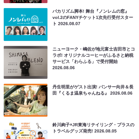
バカリズム脚本! 舞台『ノンレムの窓』
vol.2のFANYチケット1次先行受付スター
ト
2026.08.07
ニューヨーク・嶋佐が地元富士吉田市とコ
ラボ! オリジナルコーヒーがふるさと納税
サービス「わらふる」で受付開始
2026.08.06
丹生明里がゲスト出演! パンサー向井＆長
田『くるま温泉ちゃんねる』
2026.08.06
鈴川絢子×JR東海リテイリング・プラスの
トラベルグッズ発売!
2026.08.05