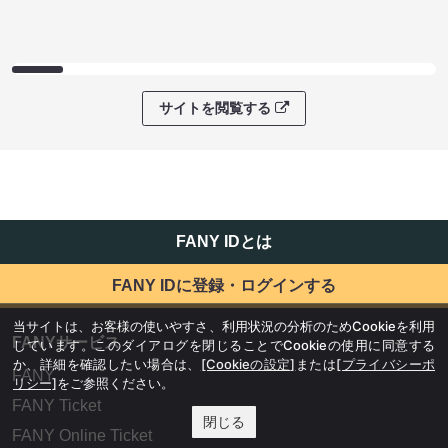
サイトを閲覧する
FANY IDとは
FANY IDに登録・ログインする
当サイトは、お客様の使いやすさ、利用状況の分析のためCookieを利用
FANYサービス
しています。このダイアログを閉じることでCookieの使用に同意する
か、詳細を確認したい場合は、
[Cookieの設定]
または
[プライバシーポ
FANY
リシー]
をご参照ください。
FANY Ticket
閉じる
FANY Online Ticket