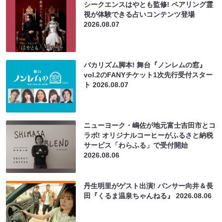
シークエンスはやとも監修! ペアリング霊
視が体験できる占いコンテンツ登場
2026.08.07
バカリズム脚本! 舞台『ノンレムの窓』
vol.2のFANYチケット1次先行受付スター
ト
2026.08.07
ニューヨーク・嶋佐が地元富士吉田市とコ
ラボ! オリジナルコーヒーがふるさと納税
サービス「わらふる」で受付開始
2026.08.06
丹生明里がゲスト出演! パンサー向井＆長
田『くるま温泉ちゃんねる』
2026.08.06