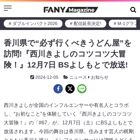
Menu
# ダブルインパクト2026
# 配信延長決定!
# M-1グラ
香川県で“必ず行くべきうどん屋”を
訪問!『西川きよしのコツコツ大冒
険！』12月7日 BSよしもとで放送!
2024-12-05
ニュース
お知らせ
西川きよしが全国のインフルエンサーや有名人とコラボ
し、“お初なこと”を体験していく『西川きよしのコツコツ
大冒険！』の「#67」が、12月7日（土）にBSよしもとで
放送されます。今回の舞台は香川県。住みます芸人の梶剛