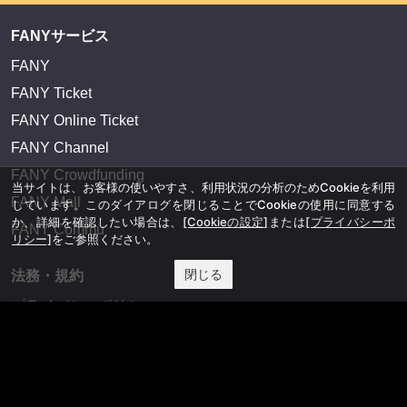
FANYサービス
FANY
FANY Ticket
FANY Online Ticket
FANY Channel
FANY Crowdfunding
当サイトは、お客様の使いやすさ、利用状況の分析のためCookieを利用
FANY Mall
しています。このダイアログを閉じることでCookieの使用に同意する
か、詳細を確認したい場合は、
[Cookieの設定]
または
[プライバシーポ
FANY Commu
リシー]
をご参照ください。
閉じる
法務・規約
プライバシーポリシー
反社会的勢力排除宣言
会社情報