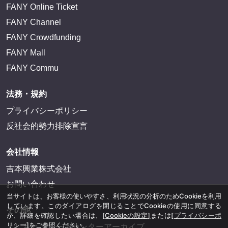
FANY Online Ticket
FANY Channel
FANY Crowdfunding
FANY Mall
FANY Commu
法務・規約
プライバシーポリシー
反社会的勢力排除宣言
会社情報
吉本興業株式会社
お問い合わせ
当サイトは、お客様の使いやすさ、利用状況の分析のためCookieを利用
しています。このダイアログを閉じることでCookieの使用に同意する
その他
か、詳細を確認したい場合は、
[Cookieの設定]
または
[プライバシーポ
リシー]
をご参照ください。
よしもとニュースセンターアーカイブ