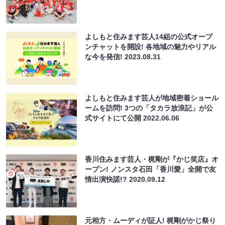
よしもと住みます芸⼈14組の公式オープ
ンチャットを開設! 各地域の魅⼒やリアル
な今を発信!
2023.08.31
よしもと住みます芸人が地域密着ショール
ームを訪問! 3つの「タカラ放浪記」が公
式サイトにて公開
2022.06.06
香川住みます芸人・梶剛が『かじ笑店』オ
ープン! ノンスタ石田「香川愛」全開で友
情出演快諾!?
2020.09.12
元相方・ムーディが証人! 梶剛がかじ祭り