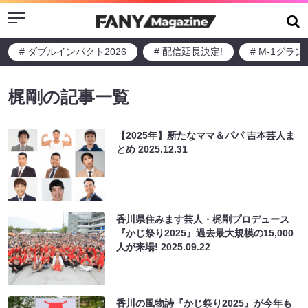
Menu
# ダブルインパクト2026
# 配信延長決定!
# M-1グラ
梶剛の記事一覧
【2025年】新たなママ＆パパ 吉本芸人ま
とめ
2025.12.31
香川県住みます芸人・梶剛プロデュース
『かじ祭り2025』過去最大規模の15,000
人が来場!
2025.09.22
香川の風物詩『かじ祭り2025』が今年も