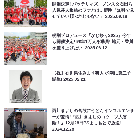
開催決定! バッテリィズ、ノンスタ石田ら
人気芸人集結のワケとは…梶剛「無料で見
せていい顔ぶれじゃない」
2025.09.18
梶剛プロデュース『かじ祭り2025』今年
も開催決定! 昨年1万人を動員! 地元・香川
を盛り上げたい!
2025.06.12
【祝】香川県住みます芸人 梶剛に第二子
誕生!
2025.02.21
西川きよしの食欲にうどんインフルエンサ
ーが驚愕!『西川きよしのコツコツ大冒
険！』12月28日BSよしもとで放送!
2024.12.28