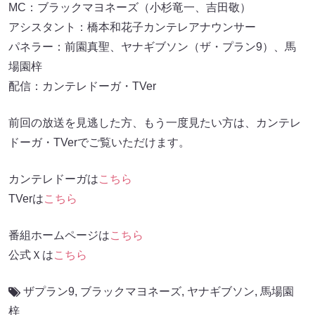
MC：ブラックマヨネーズ（小杉竜一、吉田敬）
アシスタント：橋本和花子カンテレアナウンサー
パネラー：前園真聖、ヤナギブソン（ザ・プラン9）、馬
場園梓
配信：カンテレドーガ・TVer
前回の放送を見逃した方、もう一度見たい方は、カンテレ
ドーガ・TVerでご覧いただけます。
カンテレドーガは
こちら
TVerは
こちら
番組ホームページは
こちら
公式Ｘは
こちら
ザプラン9
,
ブラックマヨネーズ
,
ヤナギブソン
,
馬場園
梓