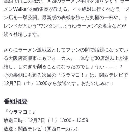
番組ではこのほか、関西のラーメン事情を知り尽くす“ラー
メンWalker”の編集長が教える、イマ絶対に行くべきラーメ
ン店を一挙公開。最新版の表紙を飾った究極の一杯や、ト
レンドだという“ワンタンしょうゆラーメン”の名店などが
続々登場します。
さらにラーメン激戦区としてファンの間で話題になってい
る大阪府高槻市にもフォーカス。一体なぜ30店舗以上が集
結し、しのぎを削ることになったのでしょうか……！？
その裏側にも迫る次回の『ウラマヨ！』は、関西テレビで
12月7日（土）13:00から放送です。おたのしみに！
番組概要
『ウラマヨ！』
放送日時：12月7日（土）13:00～13:59
放送：関西テレビ（関西ローカル）