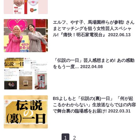
エルフ、やす子、馬場園梓らが参戦! さん
まとマッチングを狙う女性芸人スペシャ
ル!『痛快！明石家電視台』
2022.06.13
「伝説の一日」芸人感想まとめ! あの感動
をもう一度…
2022.04.08
BSよしもと「伝説の(裏)一日」 「何が起
こるかわからない」生放送ならではの内容
で舞台裏の臨場感をお届け!
2022.03.31
1
2