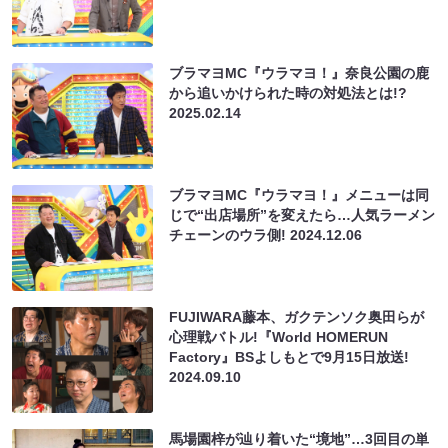
ブラマヨMC『ウラマヨ！』奈良公園の鹿
から追いかけられた時の対処法とは!?
2025.02.14
ブラマヨMC『ウラマヨ！』メニューは同
じで“出店場所”を変えたら…人気ラーメン
チェーンのウラ側!
2024.12.06
FUJIWARA藤本、ガクテンソク奥田らが
心理戦バトル!『World HOMERUN
Factory』BSよしもとで9月15日放送!
2024.09.10
馬場園梓が辿り着いた“境地”…3回目の単