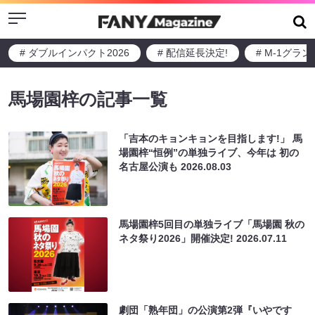
Menu
# ダブルインパクト2026
# 配信延長決定!
# M-1グラ
馬場園梓の記事一覧
「吉本のキョンキョンを目指します!」 馬
場園梓“恒例”の単独ライブ、今年は 初の
名古屋公演も
2026.08.03
馬場園梓5回目の単独ライブ「馬場園 秋の
ネタ祭り2026」開催決定!
2026.07.11
劇団「熟年団」の公演第2弾『いやです