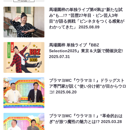
馬場園梓の単独ライブ第4弾は“新たな試
み”も…!? “芸歴27年目・ピン芸人3年
目”が語る挑戦「ピンネタをつくる感覚が
わかってきた」
2025.08.09
馬場園梓 単独ライブ『BBZ
Selection2025』東京＆大阪で開催決定!
2025.07.31
ブラマヨMC『ウラマヨ！』ドラッグスト
ア専門家が説く“使い分け術”が目からウロ
コ!
2025.06.20
ブラマヨMC『ウラマヨ！』“革命的おは
ぎ”が放つ魔性の魅力とは!?
2025.03.28