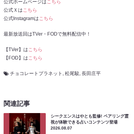
公式ホームページは
こちら
公式Ｘは
こちら
公式Instagramは
こちら
最新放送回はTVer・FODで無料配信中！
【TVer】は
こちら
【FOD】は
こちら
チョコレートプラネット
,
松尾駿
,
長田庄平
関連記事
シークエンスはやとも監修! ペアリング霊
視が体験できる占いコンテンツ登場
2026.08.07