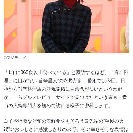
©フジテレビ
「1年に365食以上食べている」と豪語するほど、「旨辛料
理」に目がない“旨辛星人”の永野芽郁。番組では今回、日
頃から旨辛料理店の新規開拓にも余念がないという永野
が、自らグルメレビューサイトで見つけたという東京・青
山の火鍋専門店を初めて訪れる様子に密着します。
白子や牡蠣など旬の海鮮食材もそろう最先端の“至極の火
鍋”のおいしさに感激しきりの永野。その幸せそうな表情は