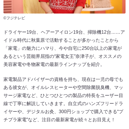
©フジテレビ
ドライヤー19台、ヘアーアイロン19台、掃除機12台……ア
イドル時代に秋葉原で活動することが多かったことから
「家電」の魅力にハマり、今や自宅に250台以上の家電が
あるという芸能界屈指の“家電女王”奈津子が、オススメの
美容家電や冬物家電の最新ラインナップを紹介。
家電製品アドバイザーの資格を持ち、現在は一児の母でも
ある彼女が、オイルレスヒーターや空間除菌脱臭機、マッ
サージ家電など、ひとつひとつの製品の特長をユーザー目
線で丁寧に解説していきます。自立式のハンズフリードラ
イヤーや、デジタルお灸、300円ショップで購入できる“プ
チプラ家電”など、注目の最新家電が続々とお目見え！