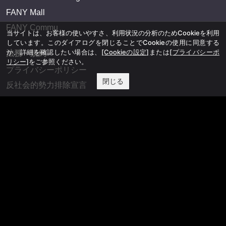
FANY Mall
FANY Commu
当サイトは、お客様の使いやすさ、利用状況の分析のためCookieを利用
しています。このダイアログを閉じることでCookieの使用に同意する
か、詳細を確認したい場合は、
[Cookieの設定]
または
[プライバシーポ
法務・規約
リシー]
をご参照ください。
プライバシーポリシー
閉じる
反社会的勢力排除宣言
会社情報
吉本興業株式会社
お問い合わせ
その他
よしもとニュースセンターアーカイブ