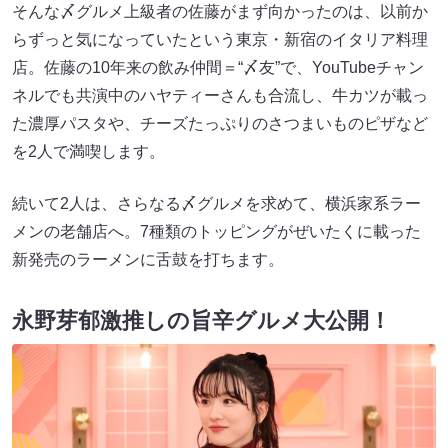
そんな〆グルメ上級者の佐藤がまず向かったのは、以前か
らずっと気になっていたという東京・新宿のイタリア料理
店。佐藤の10年来の飲み仲間＝“〆友”で、YouTubeチャン
ネルでも共演中のハヤティーさんも合流し、牛カツが載っ
た濃厚パスタや、チーズたっぷりのさつまいものピザなど
を2人で満喫します。
続いて2人は、さらなる〆グルメを求めて、横浜家系ラー
メンの老舗店へ。7種類のトッピングがぜいたくに載った
新発売のラーメンに舌鼓を打ちます。
永野芽郁激推しの旨辛グルメ大公開！