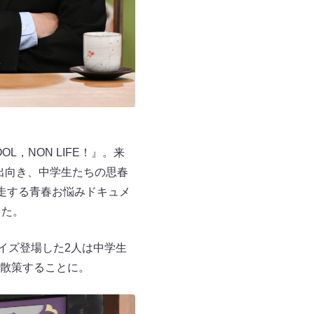
L，NON LIFE！』。来
に出向き、中学生たちの思春
走する青春お悩みドキュメ
した。
ライズ登場した2人は中学生
散策することに。