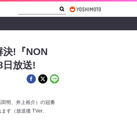
Search Form
Search
決!『NON
月8日放送!
（石田明、井上裕介）の冠番
れます（放送後 TVer、