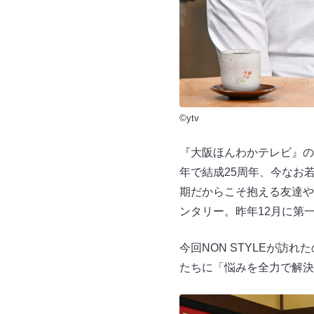
©ytv
『大阪ほんわかテレビ』のスピ
年で結成25周年、今なお若
期だからこそ抱える友達や
ンタリー。昨年12月に第
今回NON STYLEが
たちに「悩みを全力で解決