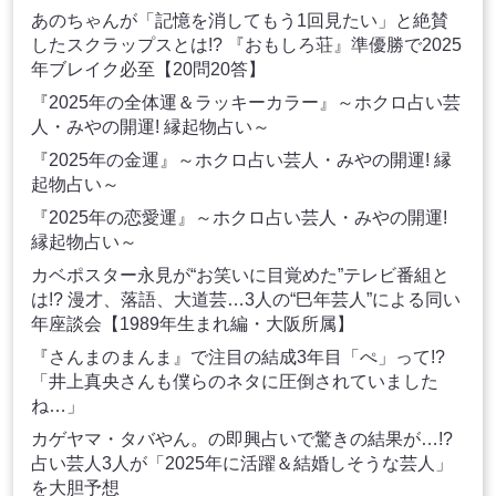
あのちゃんが「記憶を消してもう1回見たい」と絶賛
したスクラップスとは!? 『おもしろ荘』準優勝で2025
年ブレイク必至【20問20答】
『2025年の全体運＆ラッキーカラー』～ホクロ占い芸
人・みやの開運! 縁起物占い～
『2025年の金運』～ホクロ占い芸人・みやの開運! 縁
起物占い～
『2025年の恋愛運』～ホクロ占い芸人・みやの開運!
縁起物占い～
カベポスター永見が“お笑いに目覚めた”テレビ番組と
は!? 漫才、落語、大道芸…3人の“巳年芸人”による同い
年座談会【1989年生まれ編・大阪所属】
『さんまのまんま』で注目の結成3年目「ぺ」って!?
「井上真央さんも僕らのネタに圧倒されていました
ね…」
カゲヤマ・タバやん。の即興占いで驚きの結果が…!?
占い芸人3人が「2025年に活躍＆結婚しそうな芸人」
を大胆予想