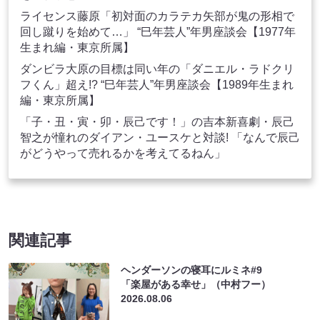
ライセンス藤原「初対面のカラテカ矢部が鬼の形相で
回し蹴りを始めて…」 “巳年芸人”年男座談会【1977年
生まれ編・東京所属】
ダンビラ大原の目標は同い年の「ダニエル・ラドクリ
フくん」超え!? “巳年芸人”年男座談会【1989年生まれ
編・東京所属】
「子・丑・寅・卯・辰己です！」の吉本新喜劇・辰己
智之が憧れのダイアン・ユースケと対談! 「なんで辰己
がどうやって売れるかを考えてるねん」
関連記事
ヘンダーソンの寝耳にルミネ#9
「楽屋がある幸せ」（中村フー）
2026.08.06