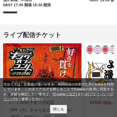
08/07 19:00 開
08/07 17:45 開場 18:30 開演
ライブ配信チケット
当サイトは、お客様の使いやすさ、利用状況の分析のためCookieを利用
しています。このダイアログを閉じることでCookieの使用に同意する
か、詳細を確認したい場合は、
[Cookieの設定]
または
[プライバシーポ
求人ボックス presents キングオブ
しみちゃむ寄席（
リシー]
をご参照ください。
コント2026予選２回戦②
¥1500
(税込)
閉じる
［8/4（火）きゅりあん 小ホール