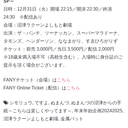
SP～
日時：12月31日（火）開場 22:15／開演 22:30／終演
24:30 ※配信あり
会場：沼津ラクーンよしもと劇場
出演：ザ・パンチ、ツーナッカン、スーパーマラドーナ、
タモンズ、ヘンダーソン、ななまがり、すゑひろがりず
チケット：前売 3,000円／当日 3,500円／配信 2,000円
※18歳未満入場不可（高校生含む）。入場時に身分証のご
提示を頂く場合がございます。
FANYチケット（会場）は
こちら
FANY Online Ticket（配信）は
こちら
シモリュウ
,
ですよ
,
ぬまんづ
,
ぬまんづの沼津からの手
紙～こちらは楽しくやってます～
,
年末年始企画20242025
,
沼津ラクーンよしもと劇場
,
金属バット