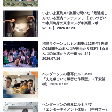
いよいよ夏到来! 楽屋で聞いた「最近楽し
んでいる室内コンテンツ 」【そいつどい
つ市川刺身の東京マンゲキ楽屋レポ
vol.16】
2026.07.23
沼津ラクーンよしもと劇場は12周年! 怒涛
の3日間をぬまんづが体当たり取材!【ぬま
んづの沼津からの手紙 vol.24】
2026.07.16
ヘンダーソンの寝耳にルミネ#8
「ええ歳こいて緻密な作戦型」（子安裕
樹）
2026.07.02
ヘンダーソンの寝耳にルミネ#7
「エンターテイメント体型」（中村フー）