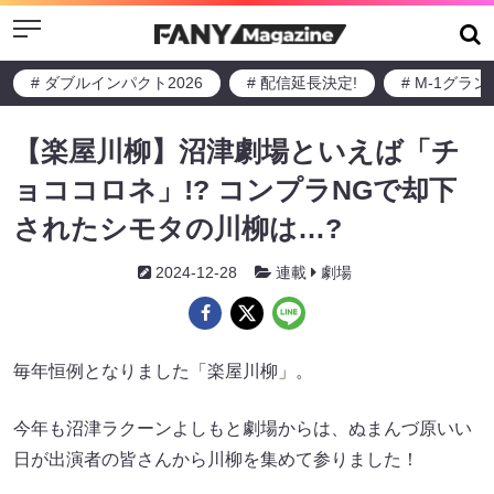
Menu
# ダブルインパクト2026
# 配信延長決定!
# M-1グラ
【楽屋川柳】沼津劇場といえば「チ
ョココロネ」!? コンプラNGで却下
されたシモタの川柳は…?
2024-12-28
連載
劇場
毎年恒例となりました「楽屋川柳」。
今年も沼津ラクーンよしもと劇場からは、ぬまんづ原いい
日が出演者の皆さんから川柳を集めて参りました！