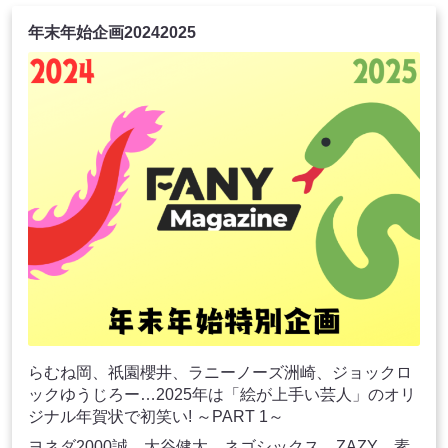
年末年始企画20242025
らむね岡、祇園櫻井、ラニーノーズ洲崎、ジョックロ
ックゆうじろー…2025年は「絵が上手い芸人」のオリ
ジナル年賀状で初笑い! ～PART 1～
ヨネダ2000誠、大谷健太、ネゴシックス、ZAZY、素