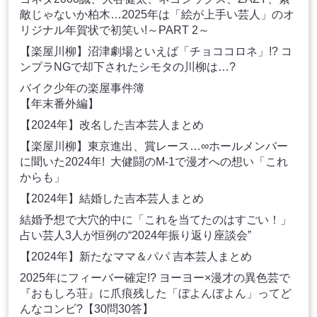
敵じゃないか柏木…2025年は「絵が上手い芸人」のオ
リジナル年賀状で初笑い!～PART 2～
【楽屋川柳】沼津劇場といえば「チョココロネ」!? コ
ンプラNGで却下されたシモタの川柳は…?
バイク少年の楽屋事件簿
【年末番外編】
【2024年】改名した吉本芸人まとめ
【楽屋川柳】東京進出、賞レース…∞ホールメンバー
に聞いた2024年! 大健闘のM-1で漫才への想い「これ
からも」
【2024年】結婚した吉本芸人まとめ
結婚予想で大穴的中に「これを当てたのはすごい！」
占い芸人3人が恒例の“2024年振り返り座談会”
【2024年】新たなママ＆パパ 吉本芸人まとめ
2025年にフィーバー確定!? ヨーヨー×漫才の異色芸で
『おもしろ荘』に爪痕残した「ぼよんぼよん」ってど
んなコンビ?【30問30答】