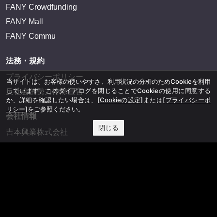
FANY Crowdfunding
FANY Mall
FANY Commu
法務・規約
プライバシーポリシー
当サイトは、お客様の使いやすさ、利用状況の分析のためCookieを利用
しています。このダイアログを閉じることでCookieの使用に同意する
反社会的勢力排除宣言
か、詳細を確認したい場合は、
[Cookieの設定]
または
[プライバシーポ
リシー]
をご参照ください。
会社情報
閉じる
吉本興業株式会社
お問い合わせ
その他
よしもとニュースセンターアーカイブ