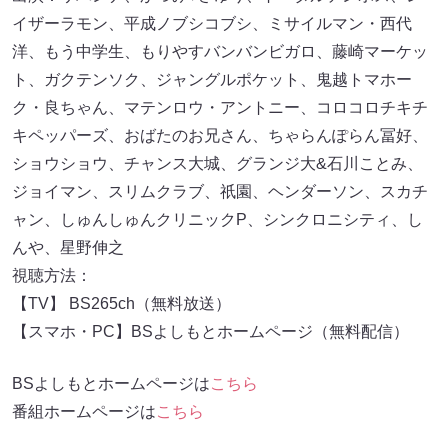
イザーラモン、平成ノブシコブシ、ミサイルマン・西代
洋、もう中学生、もりやすバンバンビガロ、藤崎マーケッ
ト、ガクテンソク、ジャングルポケット、鬼越トマホー
ク・良ちゃん、マテンロウ・アントニー、コロコロチキチ
キペッパーズ、おばたのお兄さん、ちゃらんぽらん冨好、
ショウショウ、チャンス大城、グランジ大&石川ことみ、
ジョイマン、スリムクラブ、祇園、ヘンダーソン、スカチ
ャン、しゅんしゅんクリニックP、シンクロニシティ、し
んや、星野伸之
視聴方法：
【TV】 BS265ch（無料放送）
【スマホ・PC】BSよしもとホームページ（無料配信）
BSよしもとホームページは
こちら
番組ホームページは
こちら