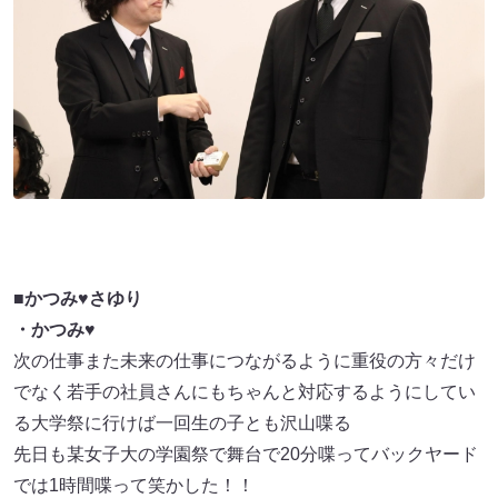
■かつみ♥さゆり
・かつみ♥
次の仕事また未来の仕事につながるように重役の方々だけ
でなく若手の社員さんにもちゃんと対応するようにしてい
る大学祭に行けば一回生の子とも沢山喋る
先日も某女子大の学園祭で舞台で20分喋ってバックヤード
では1時間喋って笑かした！！