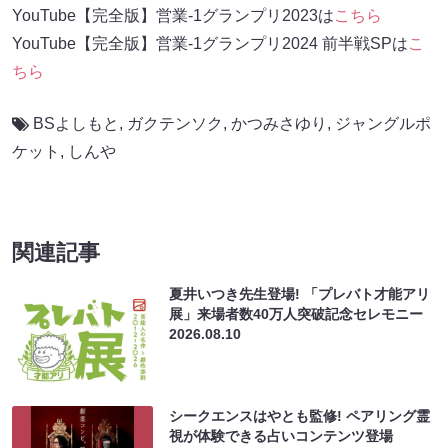
YouTube【完全版】営業-1グランプリ2023は
こちら
YouTube【完全版】営業-1グランプリ2024 前半戦SPは
こ
ちら
BSよしもと
,
ガクテンソク
,
かつみさゆり
,
ジャングルポ
ケット
,
しんや
関連記事
夏井いつき先生登場! 「プレバト才能アリ
展」来場者数40万人突破記念セレモニー
2026.08.10
シークエンスはやとも監修! ペアリング霊
視が体験できる占いコンテンツ登場