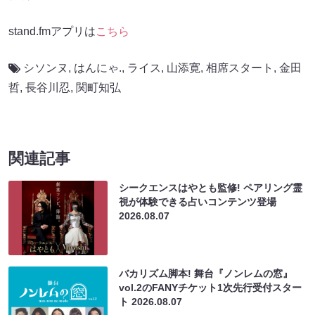
stand.fmアプリは
こちら
シソンヌ
,
はんにゃ.
,
ライス
,
山添寛
,
相席スタート
,
金田
哲
,
長谷川忍
,
関町知弘
関連記事
シークエンスはやとも監修! ペアリング霊
視が体験できる占いコンテンツ登場
2026.08.07
バカリズム脚本! 舞台『ノンレムの窓』
vol.2のFANYチケット1次先行受付スター
ト
2026.08.07