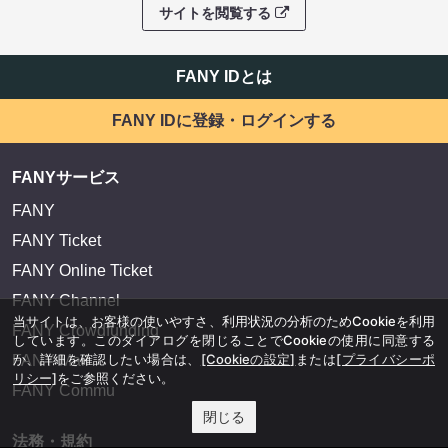
サイトを閲覧する
FANY IDとは
FANY IDに登録・ログインする
FANYサービス
FANY
FANY Ticket
FANY Online Ticket
FANY Channel
当サイトは、お客様の使いやすさ、利用状況の分析のためCookieを利用
FANY Crowdfunding
しています。このダイアログを閉じることでCookieの使用に同意する
か、詳細を確認したい場合は、
[Cookieの設定]
または
[プライバシーポ
FANY Mall
リシー]
をご参照ください。
FANY Commu
閉じる
法務・規約