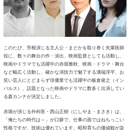
このたび、芳根演じる主人公・まどかを取り巻く先輩医師
役に、数々の舞台の作・演出、映画監督としても活動し、
映画やドラマでも活躍中の赤堀雅秋、映画・ドラマ・舞台
など幅広く活動し、確かな演技力で魅了する溝端淳平、お
笑い芸人にとどまらず俳優業でも活躍中の板倉俊之（イン
パルス）、話題となった映画やドラマに数多く出演してい
る森カンナが決定しました。
赤堀が演じる外科医・西山正樹（にしやま・まさき）は、
「俺たちの時代は～」が口癖で、仕事の面ではねちっこい
性格ですが、技術は優れています。昭和育ちの価値観が染