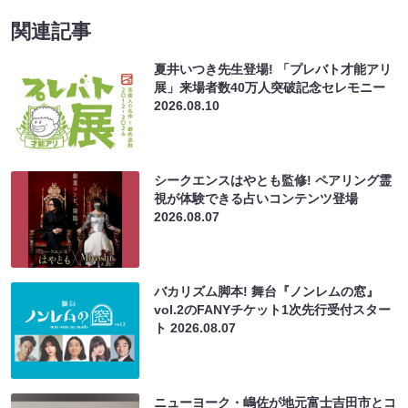
関連記事
夏井いつき先生登場! 「プレバト才能アリ
展」来場者数40万人突破記念セレモニー
2026.08.10
シークエンスはやとも監修! ペアリング霊
視が体験できる占いコンテンツ登場
2026.08.07
バカリズム脚本! 舞台『ノンレムの窓』
vol.2のFANYチケット1次先行受付スター
ト
2026.08.07
ニューヨーク・嶋佐が地元富士吉田市とコ