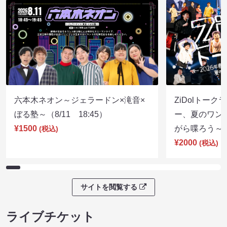
六本木ネオン～ジェラードン×滝音×
ZiDolトーク
ぼる塾～（8/11 18:45）
ー、夏のワン
¥1500
がら喋ろう～（8
(税込)
¥2000
(税込)
サイトを閲覧する
ライブチケット