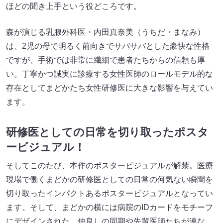
ほどの聞き上手という役どころです。
森が演じる乳腺外科医・内田真奈美（うちだ・まなみ）
は、2児の母で明るく前向きでサバサバとした豪快な性格
ですが、手術では非常に繊細で患者たちからの信頼も厚
い。丁寧かつ誠実に診療する女性医師のロールモデル的な
存在としてまどかたち女性研修医に大きな影響を与えてい
ます。
研修医としての日常を切り取ったポスタ
ービジュアル！
そしてこのたび、本作のポスタービジュアルが解禁。医療
現場で働くまどかの研修医としての日常の何気ない瞬間を
切り取ったインパクトあるポスタービジュアルとなってい
ます。そして、まどかの横には病院のIDカードをモチーフ
にデザインされた、仲良しの同期や先輩医師たちが連な