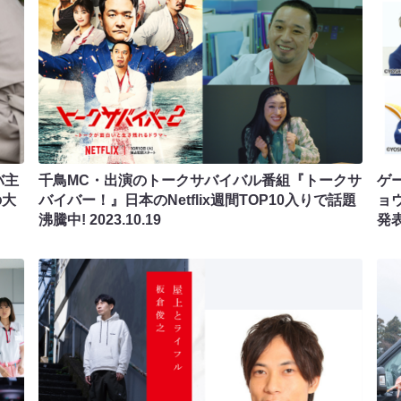
バ主
千鳥MC・出演のトークサバイバル番組『トークサ
ゲ
の大
バイバー！』日本のNetflix週間TOP10入りで話題
ョウ
沸騰中!
2023.10.19
発表