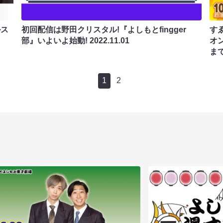
ルス
初回配信は野田クリスタル!『よしもとfingger
す
部』いよいよ始動!
2022.11.01
オ
ま
1
2