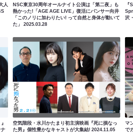
大人
NSC東京30周年オールナイト公演は「第二夜」も
『S
S
熱かった!「AGE AGE LIVE」復活にパンサー向井
S
「このノリに加わりたい! って自然と身体が動いて
沢
た」
2025.03.28
！』
空気階段・水川かたまり初主演映画『死に損なっ
マ
ンナ
た男』個性豊かなキャストが大集結!
2024.11.05
で