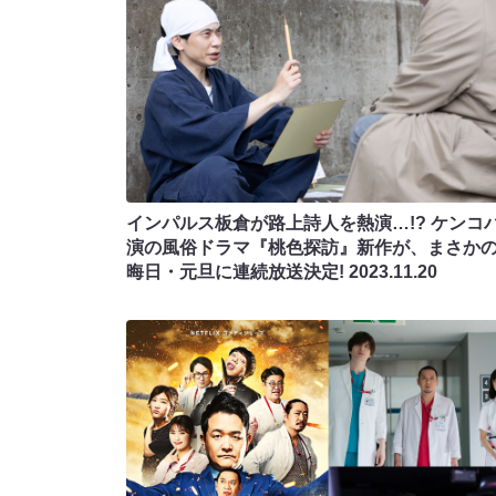
インパルス板倉が路上詩人を熱演…!? ケンコ
演の風俗ドラマ『桃色探訪』新作が、まさか
晦日・元旦に連続放送決定!
2023.11.20