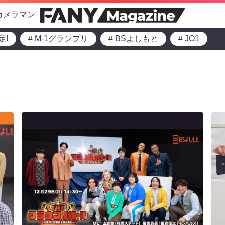
カメラマン
定!
# M-1グランプリ
# BSよしもと
# JO1