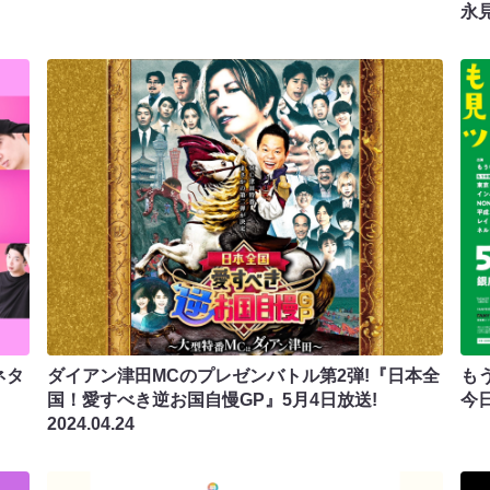
永
ネタ
ダイアン津田MCのプレゼンバトル第2弾!『日本全
も
国！愛すべき逆お国自慢GP』5月4日放送!
今
2024.04.24