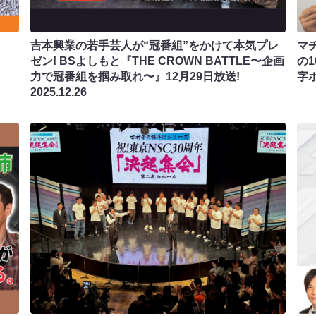
吉本興業の若手芸人が“冠番組”をかけて本気プレ
マ
ゼン! BSよしもと『THE CROWN BATTLE〜企画
の
力で冠番組を掴み取れ〜』12月29日放送!
字ホ
2025.12.26