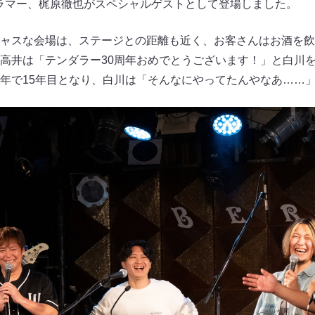
TSのドラマー、梶原徹也がスペシャルゲストとして登場しました。
ャスな会場は、ステージとの距離も近く、お客さんはお酒を飲
高井は「テンダラー30周年おめでとうございます！」と白川を祝
年で15年目となり、白川は「そんなにやってたんやなあ……