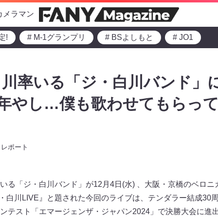
カメラマン
定!
# M-1グランプリ
# BSよしもと
# JO1
白川率いる「ジ・白川バンド」
0周年やし…僕も歌わせてもらっ
レポート
いる「ジ・白川バンド」が12月4日(水) 、大阪・京橋のベロ
tsジ・白川LIVE』と題された今回のライブは、テンダラー結成3
ンテスト「エマージェンザ・ジャパン2024」で決勝大会に進