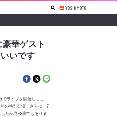
Search Form
Search
に豪華ゲスト
ていいです
ニカでライブを開催しまし
0周年の特別公演。さらに、7
出した記念公演でもありま