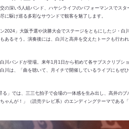
交の深い5人組バンド、ハヤシライフのパフォーマンスでスタ
尽に駆け巡る多彩なサウンドで観客を魅了します。
ン2024」大阪予選や決勝大会でステージをともにしたジ・白
もあるそう。演奏後には、白川と高井を交えたトークも行われ
白川バンドが登場。来年1月1日から初めて各サブスクリプシ
白川は、「曲を聴いて、月イチで開催しているライブにもぜひ
昇る」では、三三七拍子で会場の一体感を生み出し、高井のブ
ちゃんが！」（読売テレビ系）のエンディングテーマである「