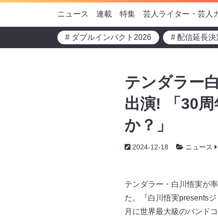
ニュース
連載
特集
芸人ライター・芸人
# ダブルインパクト2026
# 配信延長決
テンダラー
出演! 「3
か？」
2024-12-18
ニュース
テンダラー・白川悟実が率
た。『白川悟実presen
月に世界最大級のバンドコ