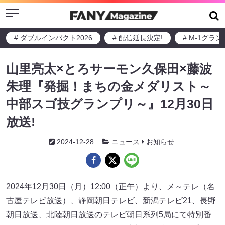
Menu
# ダブルインパクト2026
# 配信延長決定!
# M-1グラ
山里亮太×とろサーモン久保田×藤波
朱理『発掘！まちの金メダリスト～
中部スゴ技グランプリ～』12月30日
放送!
2024-12-28
ニュース
お知らせ
2024年12月30日（月）12:00（正午）より、メ～テレ（名
古屋テレビ放送）、静岡朝日テレビ、新潟テレビ21、長野
朝日放送、北陸朝日放送のテレビ朝日系列5局にて特別番