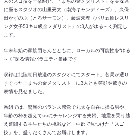
人のスゴ技を一挙紹介。「まちの金メダリスト」を実況席
に座るスタジオの山里亮太（南海キャンディーズ）、久保
田かずのぶ（とろサーモン）、藤波朱理（パリ五輪レスリ
ング女子53キロ級金メダリスト）の3人がゆる～く判定し
ます。
年末年始の家族団らんとともに、ローカルの可能性を“ゆる
～く“探る情報バラエティ番組です。
収録は北陸朝日放送のスタジオにてスタート。各局が選り
すぐった「まちの金メダリスト」に3人とも笑顔や驚きの
表情を見せました。
番組では、驚異のバランス感覚で丸太を自在に操る男や、
年齢の枠を超えて○○にチャレンジする夫婦、地震を乗り越
え奮闘する学生たちの挑戦など、中部で見つけた「スゴ
技」を、盛りだくさんでお届けします。