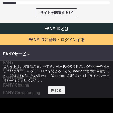
サイトを閲覧する
FANY IDとは
FANY IDに登録・ログインする
FANYサービス
FANY
当サイトは、お客様の使いやすさ、利用状況の分析のためCookieを利用
FANY Ticket
しています。このダイアログを閉じることでCookieの使用に同意する
か、詳細を確認したい場合は、
[Cookieの設定]
または
[プライバシーポ
FANY Online Ticket
リシー]
をご参照ください。
FANY Channel
閉じる
FANY Crowdfunding
FANY Mall
FANY Commu