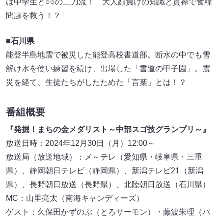
は中学生と○○の二刀流！ 大人顔負けの知識と貫禄で食糧
問題を救う！？
■石川県
能登半島地震で被災した能登高校書道部。断水の中でも雪
解け水を使い練習を続け、出場した「書道の甲子園」。震
災を経て、生徒たちがしたためた「言葉」とは！？
番組概要
『発掘！まちの金メダリスト～中部スゴ技グランプリ～』
放送日時：2024年12月30日（月）12:00～
放送局（放送地域）：メ～テレ（愛知県・岐阜県・三重
県）、静岡朝日テレビ（静岡県）、新潟テレビ21（新潟
県）、長野朝日放送（長野県）、北陸朝日放送（石川県）
MC：山里亮太（南海キャンディーズ）
ゲスト：久保田かずのぶ（とろサーモン）・藤波朱理（パ