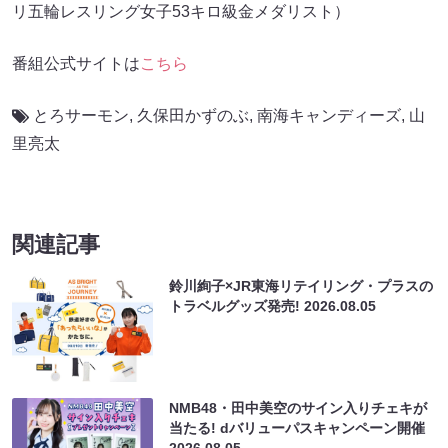
リ五輪レスリング女子53キロ級金メダリスト）
番組公式サイトは
こちら
とろサーモン
,
久保田かずのぶ
,
南海キャンディーズ
,
山
里亮太
関連記事
鈴川絢子×JR東海リテイリング・プラスの
トラベルグッズ発売!
2026.08.05
NMB48・田中美空のサイン入りチェキが
当たる! dバリューパスキャンペーン開催
2026.08.05