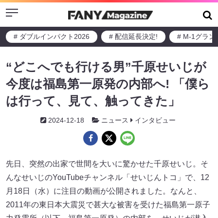
Menu
# ダブルインパクト2026
# 配信延長決定!
# M-1グラ
“どこへでも行ける男”千原せいじが
今度は福島第一原発の内部へ! 「僕ら
は行って、見て、触ってきた」
2024-12-18
ニュース
インタビュー
先日、突然の出家で世間を大いに驚かせた千原せいじ。そ
んなせいじのYouTubeチャンネル「せいじんトコ」で、12
月18日（水）に注目の動画が公開されました。なんと、
2011年の東日本大震災で甚大な被害を受けた福島第一原子