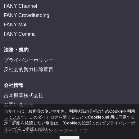
FANY Channel
FANY Crowdfunding
FANY Mall
FANY Commu
法務・規約
プライバシーポリシー
反社会的勢力排除宣言
会社情報
吉本興業株式会社
お問い合わせ
当サイトは、お客様の使いやすさ、利用状況の分析のためCookieを利用
しています。このダイアログを閉じることでCookieの使用に同意する
その他
か、詳細を確認したい場合は、
[Cookieの設定]
または
[プライバシーポ
リシー]
をご参照ください。
よしもとニュースセンターアーカイブ