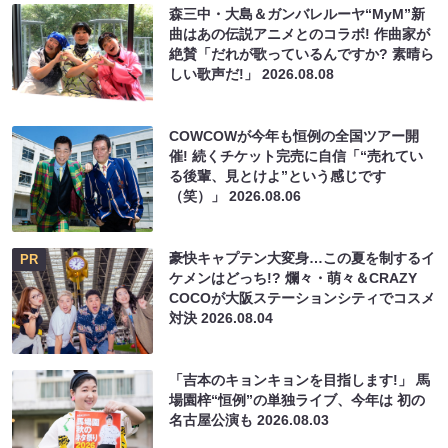
森三中・大島＆ガンバレルーヤ“MyM”新
曲はあの伝説アニメとのコラボ! 作曲家が
絶賛「だれが歌っているんですか? 素晴ら
しい歌声だ!」
2026.08.08
COWCOWが今年も恒例の全国ツアー開
催! 続くチケット完売に自信「“売れてい
る後輩、見とけよ”という感じです
（笑）」
2026.08.06
豪快キャプテン大変身…この夏を制するイ
PR
ケメンはどっち!? 爛々・萌々＆CRAZY
COCOが大阪ステーションシティでコスメ
対決
2026.08.04
「吉本のキョンキョンを目指します!」 馬
場園梓“恒例”の単独ライブ、今年は 初の
名古屋公演も
2026.08.03