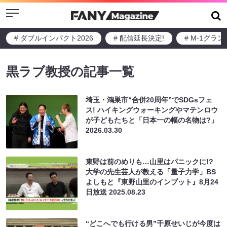
Menu
# ダブルインパクト2026
# 配信延長決定!
# M-1グラ
黒ラブ教授の記事一覧
埼玉・鴻巣市“合併20周年”でSDGsフェ
ス! ハイキングウォーキングやマテンロウ
が子どもたちと「日本一の幅の名物は?」
2026.03.30
東野は前のめりも…山里はパニックに!?
大学の先生芸人が教える「量子力学」BS
よしもと『東野山里のインプット』8月24
日放送
2025.08.23
“どこへでも行ける男”千原せいじが今度は