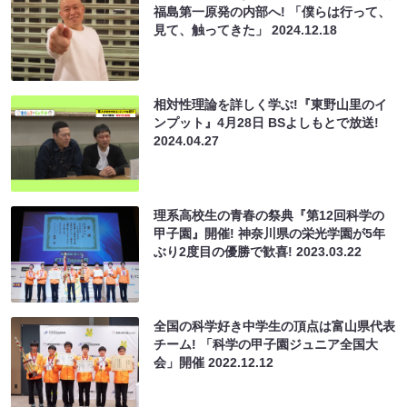
福島第一原発の内部へ! 「僕らは行って、
見て、触ってきた」
2024.12.18
相対性理論を詳しく学ぶ!『東野山里のイ
ンプット』4月28日 BSよしもとで放送!
2024.04.27
理系高校生の青春の祭典『第12回科学の
甲子園』開催! 神奈川県の栄光学園が5年
ぶり2度目の優勝で歓喜!
2023.03.22
全国の科学好き中学生の頂点は富山県代表
チーム! 「科学の甲子園ジュニア全国大
会」開催
2022.12.12