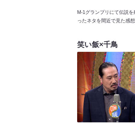
M-1グランプリにて伝説
ったネタを間近で見た感
笑い飯×千鳥