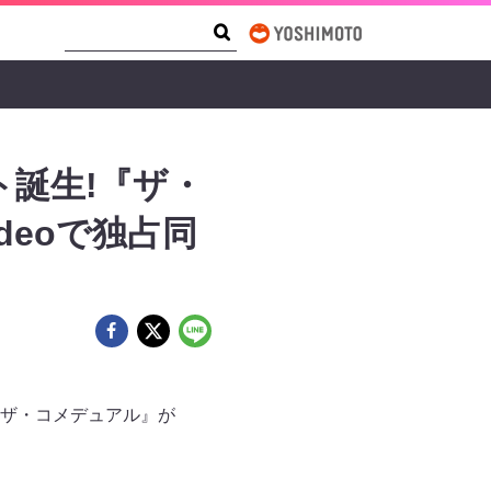
Search Form
Search
誕生!『ザ・
Videoで独占同
組『ザ・コメデュアル』が