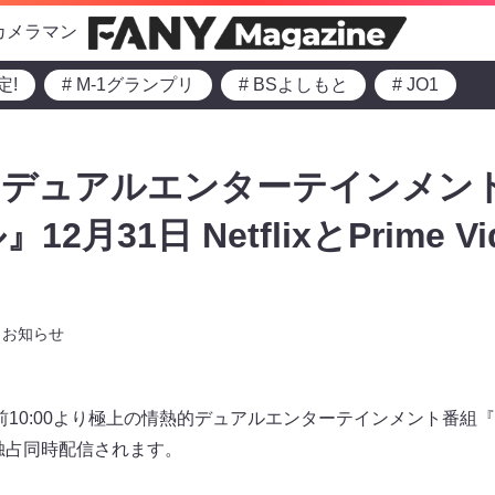
カメラマン
定!
# M-1グランプリ
# BSよしもと
# JO1
デュアルエンターテインメント
2月31日 NetflixとPrime 
お知らせ
）午前10:00より極上の情熱的デュアルエンターテインメント番
eoにて独占同時配信されます。