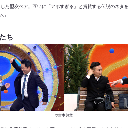
にした盟友ペア。互いに「アホすぎる」と賞賛する伝説のネタ
せん。
たち
©吉本興業