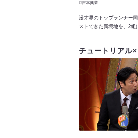
©吉本興業
漫才界のトップランナー同
ストできた新境地を、2組
チュートリアル×