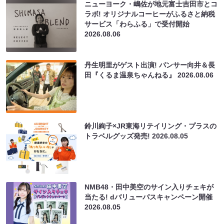
ニューヨーク・嶋佐が地元富士吉田市とコ
ラボ! オリジナルコーヒーがふるさと納税
サービス「わらふる」で受付開始
2026.08.06
丹生明里がゲスト出演! パンサー向井＆長
田『くるま温泉ちゃんねる』
2026.08.06
鈴川絢子×JR東海リテイリング・プラスの
トラベルグッズ発売!
2026.08.05
NMB48・田中美空のサイン入りチェキが
当たる! dバリューパスキャンペーン開催
2026.08.05