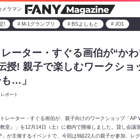
カメラマン
定!
# M-1グランプリ
# BSよしもと
# JO1
レーター・すぐる画伯が“か
伝授! 親子で楽しむワークショ
子も…」
レポート
レーター・すぐる画伯が、親子向けのワークショップ「AP WORK
教室』」を12月14日（土）に都内で開催しました。貸し会議
P」が主催するイベントで、今回は9組22人の親子が参加。レ