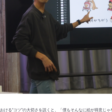
おける“コツ”の大切さを説くと、「僕もそんなに絵が得意じゃ