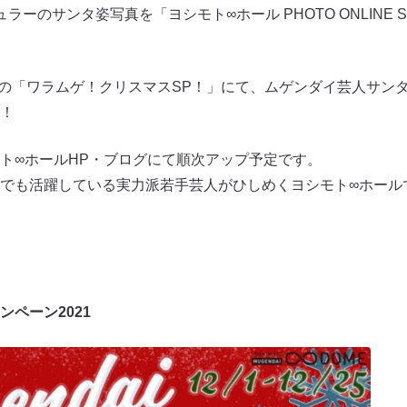
ラーのサンタ姿写真を「ヨシモト∞ホール PHOTO ONLINE 
日の「ワラムゲ！クリスマスSP！」にて、ムゲンダイ芸人サン
！
ト∞ホールHP・ブログにて順次アップ予定です。
でも活躍している実力派若手芸人がひしめくヨシモト∞ホール
ペーン2021