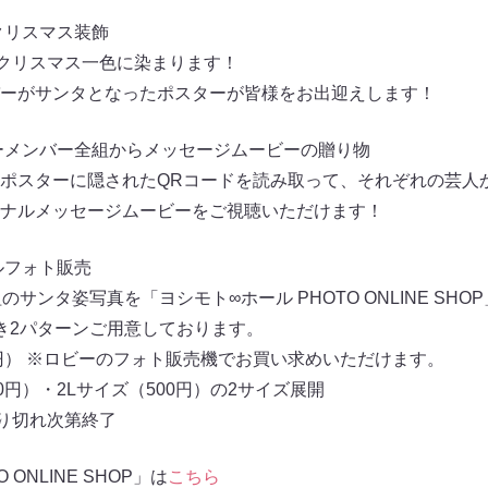
クリスマス装飾
クリスマス一色に染まります！
ーがサンタとなったポスターが皆様をお出迎えします！
ーメンバー全組からメッセージムービーの贈り物
ポスターに隠されたQRコードを読み取って、それぞれの芸人
ナルメッセージムービーをご視聴いただけます！
ルフォト販売
のサンタ姿写真を「ヨシモト∞ホール PHOTO ONLINE SH
き2パターンご用意しております。
0円） ※ロビーのフォト販売機でお買い求めいただけます。
0円）・2Lサイズ（500円）の2サイズ展開
売り切れ次第終了
ONLINE SHOP」は
こちら