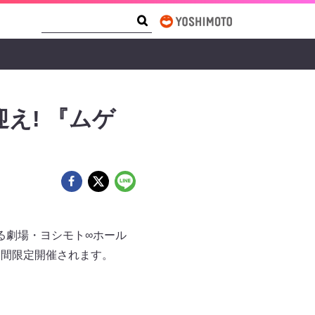
Search Form
Search
え! 『ムゲ
る劇場・ヨシモト∞ホール
期間限定開催されます。