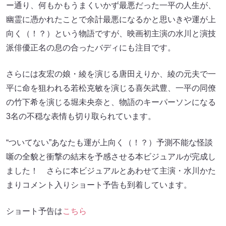
ー通り、何もかもうまくいかず最悪だった一平の人生が、
幽霊に憑かれたことで余計最悪になるかと思いきや運が上
向く（！？）という物語ですが、映画初主演の水川と演技
派俳優正名の息の合ったバディにも注目です。
さらには友宏の娘・綾を演じる唐田えりか、綾の元夫で一
平に命を狙われる若松克敏を演じる喜矢武豊、一平の同僚
の竹下希を演じる堀未央奈と、物語のキーパーソンになる
3名の不穏な表情も切り取られています。
“ついてない”あなたも運が上向く（！？）予測不能な怪談
噺の全貌と衝撃の結末を予感させる本ビジュアルが完成し
ました！ さらに本ビジュアルとあわせて主演・水川かた
まりコメント入りショート予告も到着しています。
ショート予告は
こちら