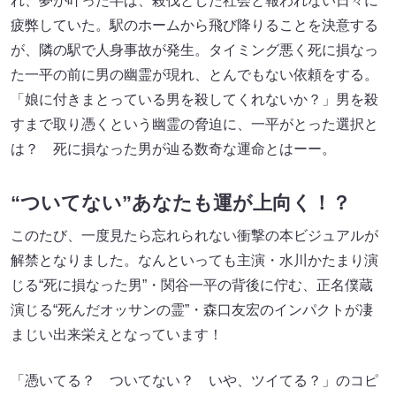
れ、夢が叶った半ば、殺伐とした社会と報われない日々に
疲弊していた。駅のホームから飛び降りることを決意する
が、隣の駅で人身事故が発生。タイミング悪く死に損なっ
た一平の前に男の幽霊が現れ、とんでもない依頼をする。
「娘に付きまとっている男を殺してくれないか？」男を殺
すまで取り憑くという幽霊の脅迫に、一平がとった選択と
は？ 死に損なった男が辿る数奇な運命とはーー。
“ついてない”あなたも運が上向く！？
このたび、一度見たら忘れられない衝撃の本ビジュアルが
解禁となりました。なんといっても主演・水川かたまり演
じる“死に損なった男”・関谷一平の背後に佇む、正名僕蔵
演じる“死んだオッサンの霊”・森口友宏のインパクトが凄
まじい出来栄えとなっています！
「憑いてる？ ついてない？ いや、ツイてる？」のコピ