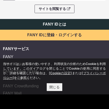
サイトを閲覧する
FANY IDとは
FANY IDに登録・ログインする
FANYサービス
FANY
当サイトは、お客様の使いやすさ、利用状況の分析のためCookieを利用
FANY Ticket
しています。このダイアログを閉じることでCookieの使用に同意する
FANY Online Ticket
か、詳細を確認したい場合は、
[Cookieの設定]
または
[プライバシーポ
リシー]
をご参照ください。
FANY Channel
FANY Crowdfunding
閉じる
FANY Mall
FANY Commu