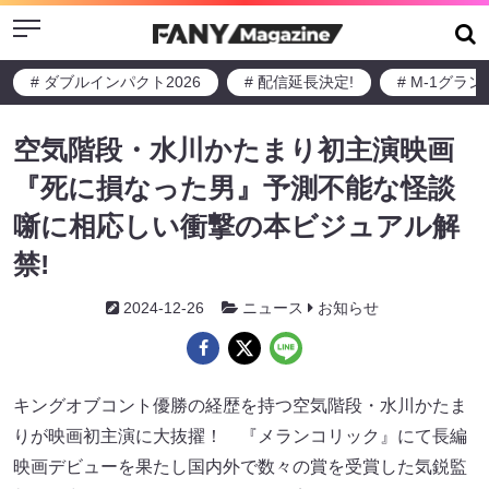
Menu
# ダブルインパクト2026
# 配信延長決定!
# M-1グラ
空気階段・水川かたまり初主演映画
『死に損なった男』予測不能な怪談
噺に相応しい衝撃の本ビジュアル解
禁!
2024-12-26
ニュース
お知らせ
キングオブコント優勝の経歴を持つ空気階段・水川かたま
りが映画初主演に大抜擢！ 『メランコリック』にて長編
映画デビューを果たし国内外で数々の賞を受賞した気鋭監