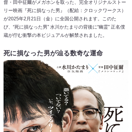
督・田中征爾がメガホンを取った、完全オリジナルストー
リー映画『死に損なった男』（配給：クロックワークス）
が2025年2月21日（金）に全国公開されます。このた
び、“死に損なった男” 水川かたまりの背後に“幽霊” 正名僕
蔵が佇む衝撃の本ビジュアルが解禁されました。
死に損なった男が辿る数奇な運命