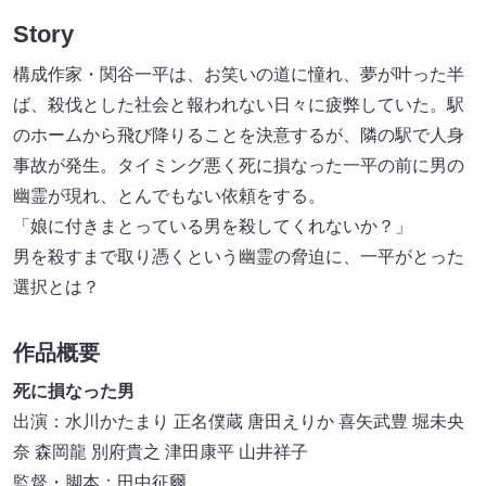
Story
構成作家・関谷一平は、お笑いの道に憧れ、夢が叶った半
ば、殺伐とした社会と報われない日々に疲弊していた。駅
のホームから飛び降りることを決意するが、隣の駅で人身
事故が発生。タイミング悪く死に損なった一平の前に男の
幽霊が現れ、とんでもない依頼をする。
「娘に付きまとっている男を殺してくれないか？」
男を殺すまで取り憑くという幽霊の脅迫に、一平がとった
選択とは？
作品概要
死に損なった男
出演：水川かたまり 正名僕蔵 唐田えりか 喜矢武豊 堀未央
奈 森岡龍 別府貴之 津田康平 山井祥子
監督・脚本：田中征爾