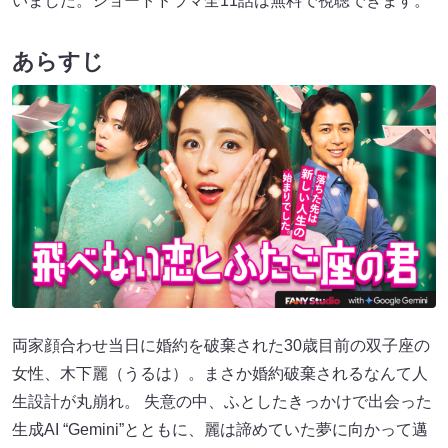
いました。ショートドラマ全11話は無料で視聴できます。
あらすじ
両家顔合わせ当日に婚約を破棄された30歳目前の双子座の
女性、木下麗（うるは）。まさか婚約破棄されるなんて人
生設計が丸崩れ。 失意の中、ふとしたきっかけで出会った
生成AI “Gemini”とともに、麗は諦めていた夢に向かって邁