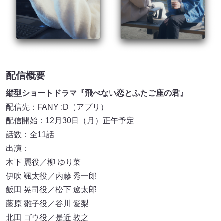
配信概要
縦型ショートドラマ『飛べない恋とふたご座の君』
配信先：FANY :D（アプリ）
配信開始：12月30日（月）正午予定
話数：全11話
出演：
木下 麗役／柳 ゆり菜
伊吹 颯太役／内藤 秀一郎
飯田 晃司役／松下 遼太郎
藤原 雛子役／谷川 愛梨
北田 ゴウ役／是近 敦之