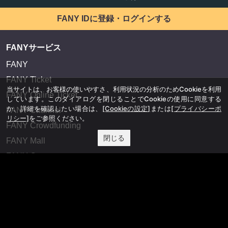
FANY IDに登録・ログインする
FANYサービス
FANY
FANY Ticket
当サイトは、お客様の使いやすさ、利用状況の分析のためCookieを利用
FANY Online Ticket
しています。このダイアログを閉じることでCookieの使用に同意する
か、詳細を確認したい場合は、
[Cookieの設定]
または
[プライバシーポ
FANY Channel
リシー]
をご参照ください。
FANY Crowdfunding
閉じる
FANY Mall
FANY Commu
法務・規約
プライバシーポリシー
反社会的勢力排除宣言