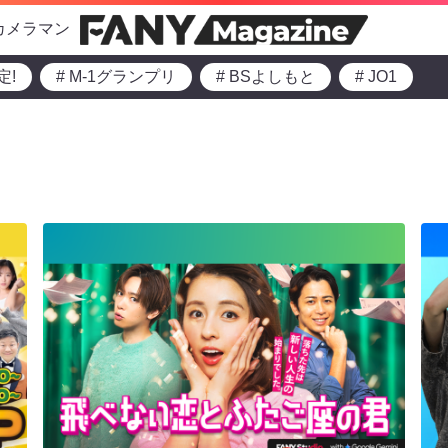
カメラマン
定!
# M-1グランプリ
# BSよしもと
# JO1