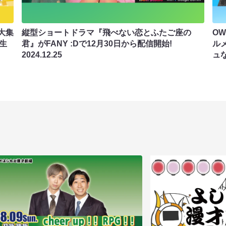
大集
縦型ショートドラマ『飛べない恋とふたご座の
O
で生
君』がFANY :Dで12月30日から配信開始!
ル
2024.12.25
ュ