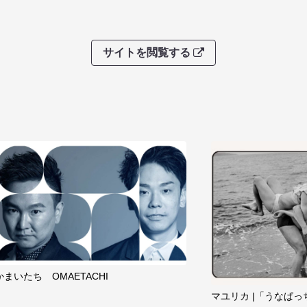
サイトを閲覧する
かまいたち OMAETACHI
マユリカ |「うなぱっ