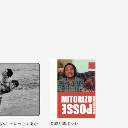
ちん!! ～いっちょあが
見取り図ポッセ