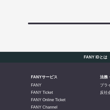
FANY IDとは
FANYサービス
法務
FANY
プラ
FANY Ticket
反社
FANY Online Ticket
FANY Channel