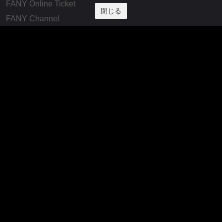
FANY Online Ticket
閉じる
FANY Channel
FANY Crowdfunding
FANY Mall
FANY Commu
法務・規約
プライバシーポリシー
反社会的勢力排除宣言
会社情報
吉本興業株式会社
お問い合わせ
その他
よしもとニュースセンターアーカイブ