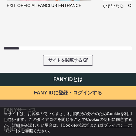
EXIT OFFICIAL FANCLUB ENTRANCE
かまいたち OMA
サイトを閲覧する
FANY IDとは
FANY IDに登録・ログインする
FANYサービス
当サイトは、お客様の使いやすさ、利用状況の分析のためCookieを利用
しています。このダイアログを閉じることでCookieの使用に同意する
FANY
か、詳細を確認したい場合は、
[Cookieの設定]
または
[プライバシーポ
FANY Ticket
リシー]
をご参照ください。