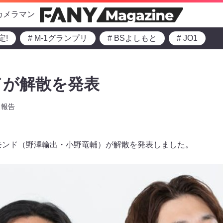
カメラマン
定!
# M-1グランプリ
# BSよしもと
# JO1
ドが解散を発表
報告
ヤモンド（野澤輸出・小野竜輔）が解散を発表しました。