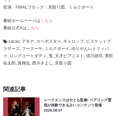
笑渦 FINALブロック：見取り図、ミルクボーイ
番組ホームページは
こちら
番組公式Xは
こちら
cacao
,
アキナ
,
カベポスター
,
ギャロップ
,
ビスケットブ
ラザーズ
,
フースーヤ
,
ミルクボーイ
,
ゆりやんレトリィバ
ァ
,
ロングコートダディ
,
兎
,
天才ピアニスト
,
清川雄司
,
濱田
祐太郎
,
真輝志
,
西川きよし
,
見取り図
関連記事
シークエンスはやとも監修! ペアリング霊
視が体験できる占いコンテンツ登場
2026.08.07