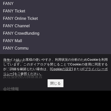
FANY
FANY Ticket
FANY Online Ticket
FANY Channel
FANY Crowdfunding
FANY Mall
FANY Commu
当サイトは、お客様の使いやすさ、利用状況の分析のためCookieを利用
法務・規約
しています。このダイアログを閉じることでCookieの使用に同意する
プライバシーポリシー
か、詳細を確認したい場合は、
[Cookieの設定]
または
[プライバシーポ
リシー]
をご参照ください。
反社会的勢力排除宣言
閉じる
会社情報
吉本興業株式会社
お問い合わせ