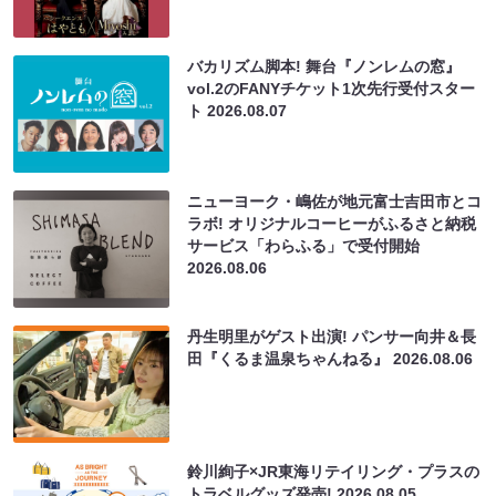
バカリズム脚本! 舞台『ノンレムの窓』
vol.2のFANYチケット1次先行受付スター
ト
2026.08.07
ニューヨーク・嶋佐が地元富士吉田市とコ
ラボ! オリジナルコーヒーがふるさと納税
サービス「わらふる」で受付開始
2026.08.06
丹生明里がゲスト出演! パンサー向井＆長
田『くるま温泉ちゃんねる』
2026.08.06
鈴川絢子×JR東海リテイリング・プラスの
トラベルグッズ発売!
2026.08.05