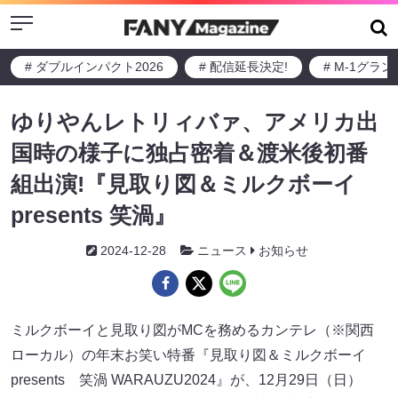
Menu
# ダブルインパクト2026
# 配信延長決定!
# M-1グラ
ゆりやんレトリィバァ、アメリカ出
国時の様子に独占密着＆渡米後初番
組出演!『見取り図＆ミルクボーイ
presents 笑渦』
2024-12-28
ニュース
お知らせ
ミルクボーイと見取り図がMCを務めるカンテレ（※関西
ローカル）の年末お笑い特番『見取り図＆ミルクボーイ
presents 笑渦 WARAUZU2024』が、12月29日（日）