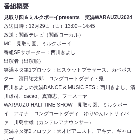
番組概要
見取り図＆ミルクボーイpresents 笑渦WARAUZU2024
放送日時：12月29日（日）13:00～14:45
放送：関西テレビ（関西ローカル）
MC：見取り図、ミルクボーイ
番組SPサポーター：西川きよし
出演者（出演順）
笑渦ネタ第1ブロック：ビスケットブラザーズ、カベポス
ター、濱田祐太郎、ロングコートダディ・兎
西川きよしの笑渦DANCE & MUSIC FES：西川きよし、清
川雄司、cacao、真輝志、フースーヤ
WARAUZU HALFTIME SHOW：見取り図、ミルクボー
イ、アキナ、ロングコートダディ、ゆりやんレトリィバ
ァ、川島壮雄（カンテレアナウンサー）
笑渦ネタ第2ブロック：天才ピアニスト、アキナ、ギャロ
ップ