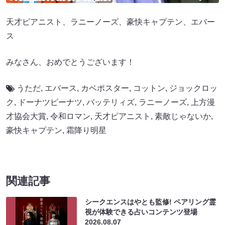
天才ピアニスト、ラニーノーズ、豪快キャプテン、エバー
ス
みなさん、おめでとうございます！
うただ
,
エバース
,
カベポスター
,
コットン
,
ジョックロッ
ク
,
ドーナツピーナツ
,
バッテリィズ
,
ラニーノーズ
,
上方漫
才協会大賞
,
令和ロマン
,
天才ピアニスト
,
素敵じゃないか
,
豪快キャプテン
,
霜降り明星
関連記事
シークエンスはやとも監修! ペアリング霊
視が体験できる占いコンテンツ登場
2026.08.07