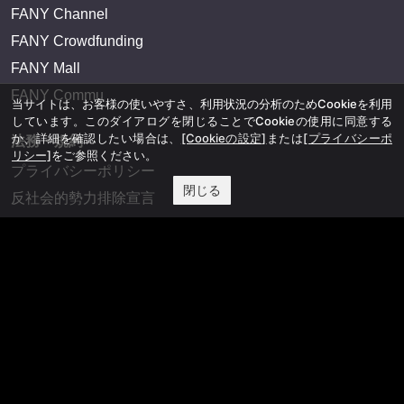
FANY Channel
FANY Crowdfunding
FANY Mall
FANY Commu
当サイトは、お客様の使いやすさ、利用状況の分析のためCookieを利用
しています。このダイアログを閉じることでCookieの使用に同意する
か、詳細を確認したい場合は、
[Cookieの設定]
または
[プライバシーポ
法務・規約
リシー]
をご参照ください。
プライバシーポリシー
閉じる
反社会的勢力排除宣言
会社情報
吉本興業株式会社
お問い合わせ
その他
よしもとニュースセンターアーカイブ