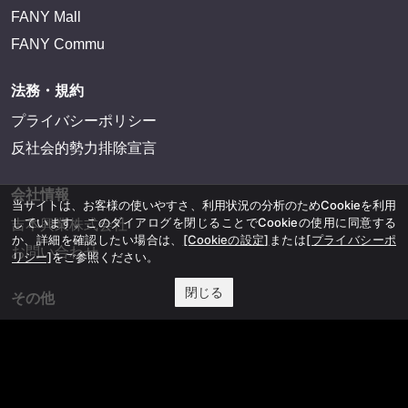
FANY Mall
FANY Commu
法務・規約
プライバシーポリシー
反社会的勢力排除宣言
会社情報
当サイトは、お客様の使いやすさ、利用状況の分析のためCookieを利用
しています。このダイアログを閉じることでCookieの使用に同意する
吉本興業株式会社
か、詳細を確認したい場合は、
[Cookieの設定]
または
[プライバシーポ
お問い合わせ
リシー]
をご参照ください。
閉じる
その他
よしもとニュースセンターアーカイブ