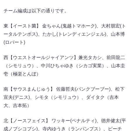
チーム編成は以下の通りです。
東【イースト菌】 金ちゃん(鬼越トマホーク)、大村朋宏(ト
ータルテンボス)、たかし(トレンディエンジェル)、山本博
(ロバート)
西【ウエストオールジャイアンツ】兼光タカシ、前田龍二
（シモリュウ）、中川ひちゃゆき（シカゴ実業）、山本圭
壱（極楽とんぼ）
南【サウスまんじゅう】 佐藤哲夫(パンクブーブー)、松下
宣夫(デニス)、シモタ（シモリュウ）、ダイタク（吉本
大、吉本拓）
北【ノースフェイス】 ワッキー(ペナルティ)、徳井健太(平
成ノブシコブシ)、寺内ゆうき（ランパンプス）、ピーチ