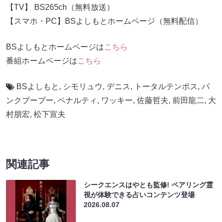
【TV】 BS265ch（無料放送）
【スマホ・PC】BSよしもとホームページ（無料配信）
BSよしもとホームページは
こちら
番組ホームページは
こちら
BSよしもと
,
シモリュウ
,
デニス
,
トータルテンボス
,
パ
ンクブーブー
,
ペナルティ
,
ワッキー
,
佐藤哲夫
,
前田龍二
,
大
村朋宏
,
松下宣夫
関連記事
シークエンスはやとも監修! ペアリング霊
視が体験できる占いコンテンツ登場
2026.08.07