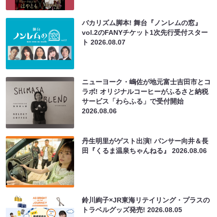
バカリズム脚本! 舞台『ノンレムの窓』
vol.2のFANYチケット1次先行受付スター
ト
2026.08.07
ニューヨーク・嶋佐が地元富士吉田市とコ
ラボ! オリジナルコーヒーがふるさと納税
サービス「わらふる」で受付開始
2026.08.06
丹生明里がゲスト出演! パンサー向井＆長
田『くるま温泉ちゃんねる』
2026.08.06
鈴川絢子×JR東海リテイリング・プラスの
トラベルグッズ発売!
2026.08.05