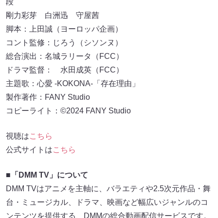
段
剛力彩芽 白洲迅 守屋茜
脚本：上田誠（ヨーロッパ企画）
コント監修：じろう（シソンヌ）
総合演出：名城ラリータ（FCC）
ドラマ監督： 水田成英（FCC）
主題歌：心愛 -KOKONA-「存在理由」
製作著作：FANY Studio
コピーライト：©2024 FANY Studio
視聴は
こちら
公式サイトは
こちら
■「DMM TV」について
DMM TVはアニメを主軸に、バラエティや2.5次元作品・舞
台・ミュージカル、ドラマ、映画など幅広いジャンルのコ
ンテンツを提供する、DMMの総合動画配信サービスです。