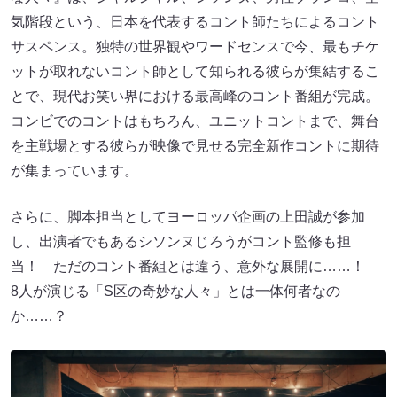
気階段という、日本を代表するコント師たちによるコント
サスペンス。独特の世界観やワードセンスで今、最もチケ
ットが取れないコント師として知られる彼らが集結するこ
とで、現代お笑い界における最高峰のコント番組が完成。
コンビでのコントはもちろん、ユニットコントまで、舞台
を主戦場とする彼らが映像で見せる完全新作コントに期待
が集まっています。
さらに、脚本担当としてヨーロッパ企画の上田誠が参加
し、出演者でもあるシソンヌじろうがコント監修も担
当！ ただのコント番組とは違う、意外な展開に……！
8人が演じる「S区の奇妙な人々」とは一体何者なの
か……？