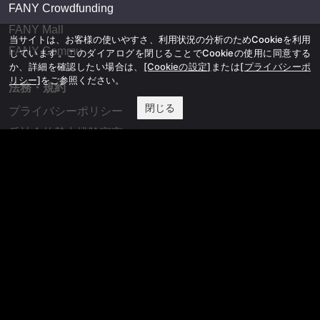
FANY Crowdfunding
FANY Mall
当サイトは、お客様の使いやすさ、利用状況の分析のためCookieを利用
FANY Commu
しています。このダイアログを閉じることでCookieの使用に同意する
か、詳細を確認したい場合は、
[Cookieの設定]
または
[プライバシーポ
リシー]
をご参照ください。
法務・規約
閉じる
プライバシーポリシー
反社会的勢力排除宣言
会社情報
吉本興業株式会社
お問い合わせ
その他
よしもとニュースセンターアーカイブ