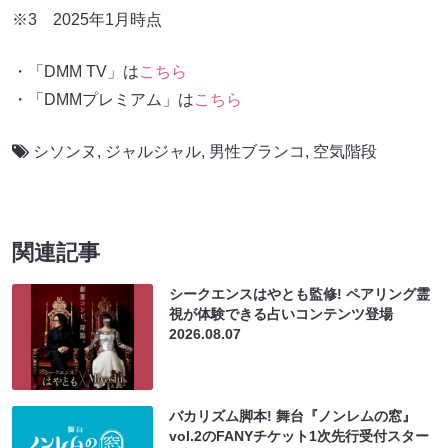
※3 2025年1月時点
・「DMM TV」は
こちら
・「DMMプレミアム」は
こちら
シソンヌ
,
ジャルジャル
,
男性ブランコ
,
空気階段
関連記事
シークエンスはやとも監修! ペアリング霊
視が体験できる占いコンテンツ登場
2026.08.07
バカリズム脚本! 舞台『ノンレムの窓』
vol.2のFANYチケット1次先行受付スター