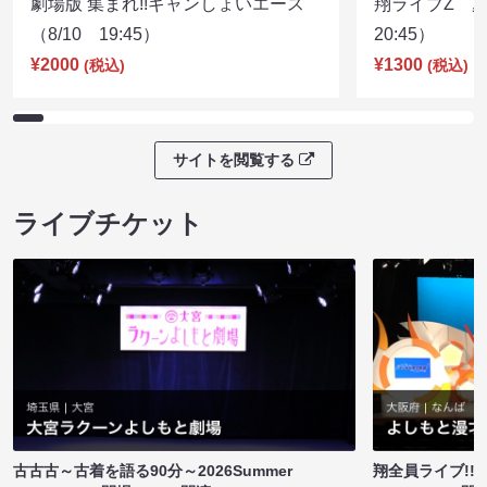
劇場版 集まれ!!ギャンしょいエース
翔ライブZ 夏
（8/10 19:45）
20:45）
¥2000
¥1300
(税込)
(税込)
サイトを閲覧する
ライブチケット
古古古～古着を語る90分～2026Summer
翔全員ライブ!!!