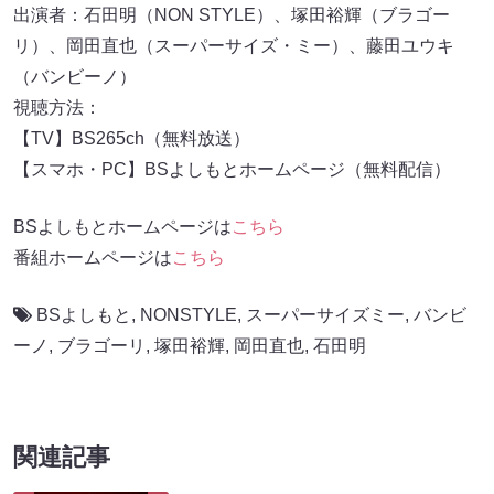
出演者：石田明（NON STYLE）、塚田裕輝（ブラゴー
リ）、岡田直也（スーパーサイズ・ミー）、藤田ユウキ
（バンビーノ）
視聴方法：
【TV】BS265ch（無料放送）
【スマホ・PC】BSよしもとホームページ（無料配信）
BSよしもとホームページは
こちら
番組ホームページは
こちら
BSよしもと
,
NONSTYLE
,
スーパーサイズミー
,
バンビ
ーノ
,
ブラゴーリ
,
塚田裕輝
,
岡田直也
,
石田明
関連記事