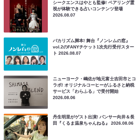
シークエンスはやとも監修! ペアリング霊
視が体験できる占いコンテンツ登場
2026.08.07
バカリズム脚本! 舞台『ノンレムの窓』
vol.2のFANYチケット1次先行受付スター
ト
2026.08.07
ニューヨーク・嶋佐が地元富士吉田市とコ
ラボ! オリジナルコーヒーがふるさと納税
サービス「わらふる」で受付開始
2026.08.06
丹生明里がゲスト出演! パンサー向井＆長
田『くるま温泉ちゃんねる』
2026.08.06