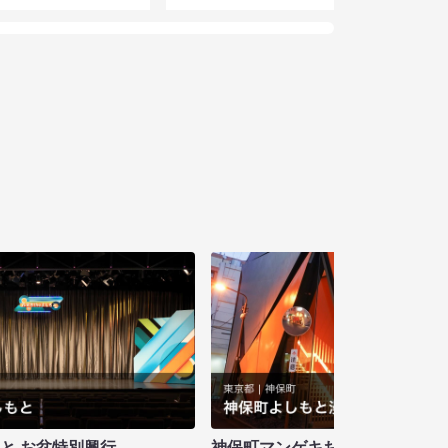
もと お盆特別興行
神保町マンゲキお笑いライブ お盆