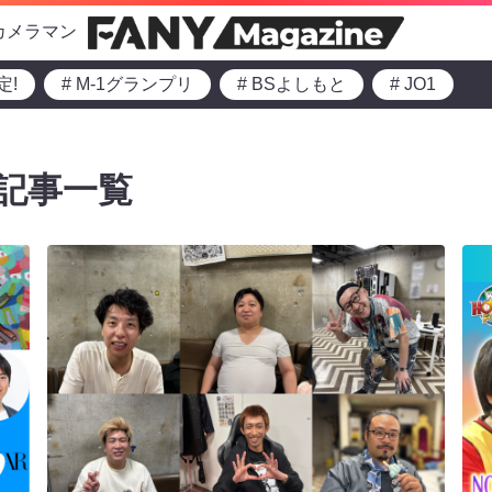
カメラマン
定!
# M-1グランプリ
# BSよしもと
# JO1
記事一覧