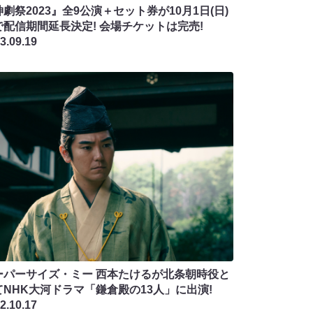
劇祭2023』全9公演＋セット券が10月1日(日)
で配信期間延長決定! 会場チケットは完売!
3.09.19
ーパーサイズ・ミー 西本たけるが北条朝時役と
てNHK大河ドラマ「鎌倉殿の13人」に出演!
2.10.17