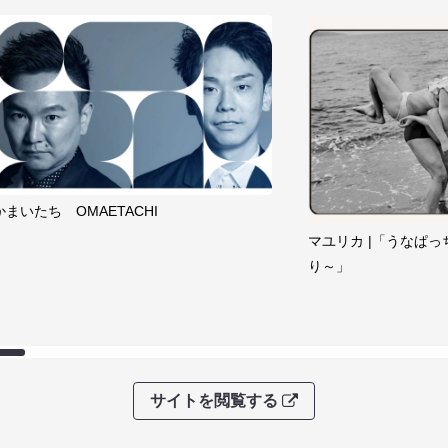
かまいたち OMAETACHI
マユリカ |「うなぱっ
り～」
サイトを閲覧する