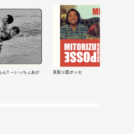
ちん!! ～いっちょあが
見取り図ポッセ