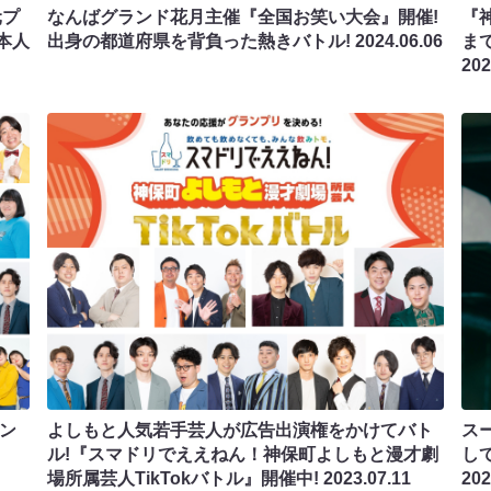
元プ
なんばグランド花月主催『全国お笑い大会』開催!
『神
本人
出身の都道府県を背負った熱きバトル!
2024.06.06
ま
202
ン
よしもと人気若手芸人が広告出演権をかけてバト
ス
ル!『スマドリでええねん！神保町よしもと漫才劇
し
場所属芸人TikTokバトル』開催中!
2023.07.11
202