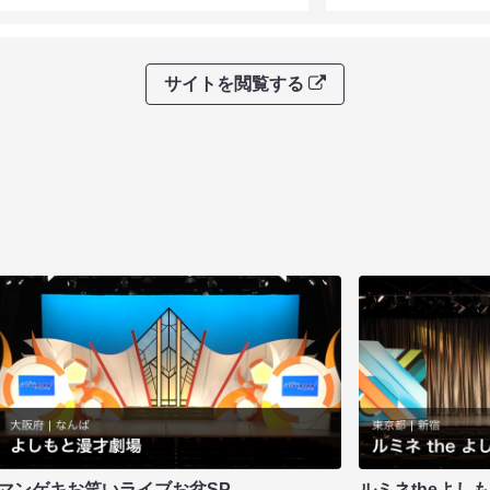
サイトを閲覧する
マンゲキお笑いライブお盆SP
ルミネtheよし