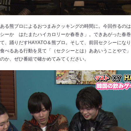
ある熊プロによるおつまみクッキングの時間に。今回作るのは
シーか はたまたハイカロリーか春巻き」。できあがった春巻き
て、踊りだすHAYATO＆熊プロ。そして、前回セクシーにな
田が食べるある行動を見て「（セクシーとは）ああいうことやで
のか、ぜひ番組で確かめてみてください。