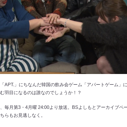
「APT.」にちなんだ韓国の飲み会ゲーム「アパートゲーム」
む羽目になるのは誰なのでしょうか！？
毎月第3・4月曜 24:00より放送。BSよしもとアーカイブペ
ちらもお見逃しなく。