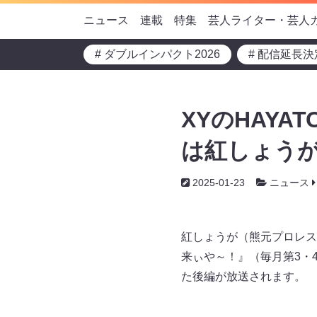
ニュース
連載
特集
芸人ライター・芸人
# ダブルインパクト2026
# 配信延長決
XYのHAYA
は紅しょうが
2025-01-23
ニュース
紅しょうが（熊元プロレス
来ぃや～！』（毎月第3・4月
た後編が放送されます。