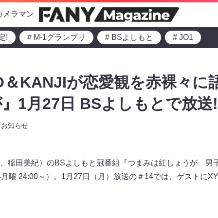
カメラマン
定!
# M-1グランプリ
# BSよしもと
# JO1
TO＆KANJIが恋愛観を赤裸々に
』1月27日 BSよしもとで放送!
お知らせ
、稲田美紀）のBSよしもと冠番組『つまみは紅しょうが 男
曜 24:00～）。1月27日（月）放送の＃14では、ゲストにXYの