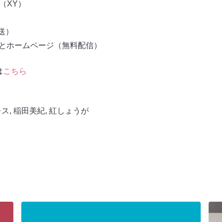
I（XY）
放送）
もとホームページ（無料配信）
は
こちら
レス
,
稲田美紀
,
紅しょうが