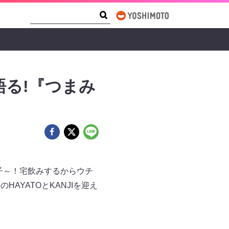
Search Form
Search
語る!『つまみ
子～！宅飲みするからウチ
HAYATOとKANJIを迎え