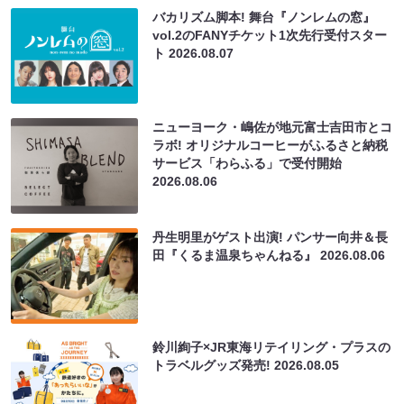
バカリズム脚本! 舞台『ノンレムの窓』
vol.2のFANYチケット1次先行受付スター
ト
2026.08.07
ニューヨーク・嶋佐が地元富士吉田市とコ
ラボ! オリジナルコーヒーがふるさと納税
サービス「わらふる」で受付開始
2026.08.06
丹生明里がゲスト出演! パンサー向井＆長
田『くるま温泉ちゃんねる』
2026.08.06
鈴川絢子×JR東海リテイリング・プラスの
トラベルグッズ発売!
2026.08.05