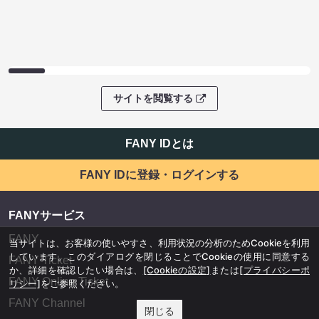
サイトを閲覧する
FANY IDとは
FANY IDに登録・ログインする
FANYサービス
FANY
当サイトは、お客様の使いやすさ、利用状況の分析のためCookieを利用
しています。このダイアログを閉じることでCookieの使用に同意する
FANY Ticket
か、詳細を確認したい場合は、
[Cookieの設定]
または
[プライバシーポ
FANY Online Ticket
リシー]
をご参照ください。
FANY Channel
閉じる