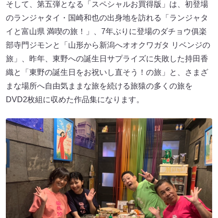
そして、第五弾となる「スペシャルお買得版」は、初登場
のランジャタイ・国崎和也の出身地を訪れる「ランジャタ
イと富山県 満喫の旅！」、7年ぶりに登場のダチョウ俱楽
部寺門ジモンと「山形から新潟へオオクワガタ リベンジの
旅」、昨年、東野への誕生日サプライズに失敗した持田香
織と「東野の誕生日をお祝いし直そう！の旅」と、さまざ
まな場所へ自由気ままな旅を続ける旅猿の多くの旅を
DVD2枚組に収めた作品集になります。