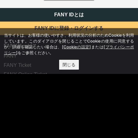
FANY IDとは
FANY IDに登録・ログインする
当サイトは、お客様の使いやすさ、利用状況の分析のためCookieを利用
しています。このダイアログを閉じることでCookieの使用に同意する
FANYサービス
か、詳細を確認したい場合は、
[Cookieの設定]
または
[プライバシーポ
リシー]
をご参照ください。
FANY
閉じる
FANY Ticket
FANY Online Ticket
FANY Channel
FANY Crowdfunding
FANY Mall
FANY Commu
法務・規約
プライバシーポリシー