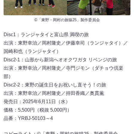
©「東野・岡村の旅猿25」製作委員会
Disc1：ランジャタイと富山県 満喫の旅
出演：東野幸治／岡村隆史／伊藤幸司（ランジャタイ）／
国崎和也（ランジャタイ）
Disc2-1：山形から新潟へオオクワガタ リベンジの旅
出演：東野幸治／岡村隆史／寺門ジモン（ダチョウ倶楽
部）
Disc2-2：東野の誕生日をお祝いし直そう！の旅
出演：東野幸治／岡村隆史／持田香織／奥貫薫
発売日：2025年6月11日（水）
価格：5,500円（税抜 5,000円）
品番：YRBJ-50103～4
コピーライト：©「東野・岡村の旅猿25」製作委員会