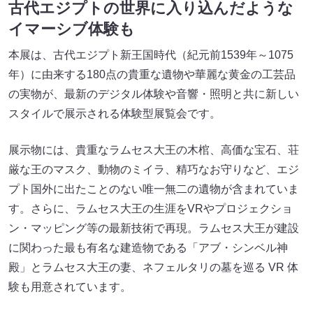
古代エジプトの世界に入り込んだような
イマーシブ体験も
本展は、古代エジプト新王国時代（紀元前1539年～1075
年）に由来する180点の貴重な遺物や華麗な黄金の工芸品
の実物が、最新のデジタル体験や音響・照明と共に新しい
スタイルで展示される体験型展覧会です。
展示物には、貴重なラムセス大王の木棺、高価な宝石、荘
厳な王のマスク、動物のミイラ、精巧なお守りなど、エジ
プト国外に出たことのない唯一無二の遺物が含まれていま
す。さらに、ラムセス大王の生涯をVRやプロジェクショ
ン・マッピング等の最新技術で再現。ラムセス大王が建設
に関わった最も有名な建造物である「アブ・シンベル神
殿」とラムセス大王の妻、ネフェルタリの墓を巡る VR 体
験も用意されています。