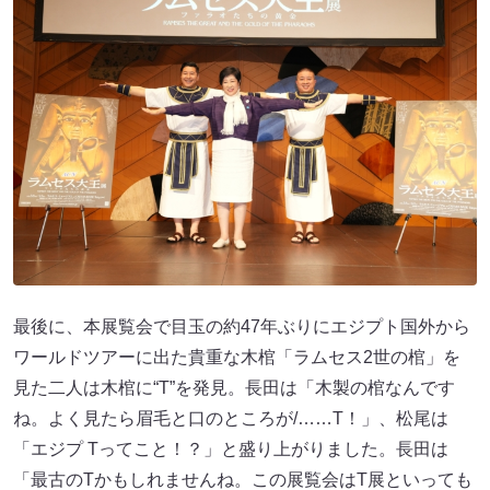
最後に、本展覧会で目玉の約47年ぶりにエジプト国外から
ワールドツアーに出た貴重な木棺「ラムセス2世の棺」を
見た二人は木棺に“T”を発見。長田は「木製の棺なんです
ね。よく見たら眉毛と口のところが/……T！」、松尾は
「エジプ Tってこと！？」と盛り上がりました。長田は
「最古のTかもしれませんね。この展覧会はT展といっても