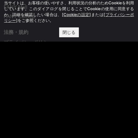
当サイトは、お客様の使いやすさ、利用状況の分析のためCookieを利用
FANY Mall
しています。このダイアログを閉じることでCookieの使用に同意する
か、詳細を確認したい場合は、
[Cookieの設定]
または
[プライバシーポ
FANY Commu
リシー]
をご参照ください。
法務・規約
閉じる
プライバシーポリシー
反社会的勢力排除宣言
会社情報
吉本興業株式会社
お問い合わせ
その他
よしもとニュースセンターアーカイブ