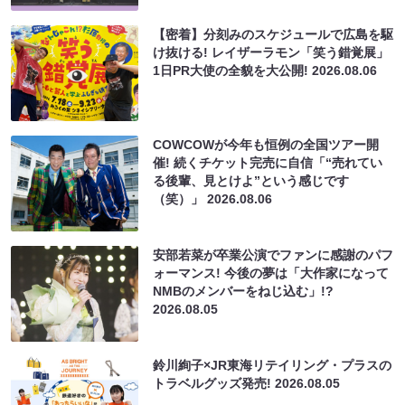
【密着】分刻みのスケジュールで広島を駆
け抜ける! レイザーラモン「笑う錯覚展」
1日PR大使の全貌を大公開!
2026.08.06
COWCOWが今年も恒例の全国ツアー開
催! 続くチケット完売に自信「“売れてい
る後輩、見とけよ”という感じです
（笑）」
2026.08.06
安部若菜が卒業公演でファンに感謝のパフ
ォーマンス! 今後の夢は「大作家になって
NMBのメンバーをねじ込む」!?
2026.08.05
鈴川絢子×JR東海リテイリング・プラスの
トラベルグッズ発売!
2026.08.05