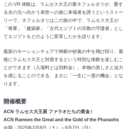
この VR 体験は、ラムセス大王の妻ネフェルタリが、愛す
る夫の元へ向かう来世への旅に来場者を誘うというストー
リーで、ネフェルタリはこの旅の中で、ラムセス大王が
「将軍」「建築家」「古代エジプトの宗教の守護者」とし
てエジプトをどのように変革したかを語ります。
最新のモーションチェアで神殿や砂嵐の中を飛び回り、最
後にラムセス大王と対面するという特別な体験を楽しむこ
とができます（入場料とは別料金）。本物の美しさと迫力
を感じることのできる、まさに「一生に一度の機会」とな
ります。
開催概要
ACN ラムセス大王展 ファラオたちの黄金 /
ACN Ramses the Great and the Gold of the Pharaohs
会期：2025年3月8日（土）～9月7日（日）