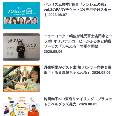
バカリズム脚本! 舞台『ノンレムの窓』
vol.2のFANYチケット1次先行受付スター
ト
2026.08.07
ニューヨーク・嶋佐が地元富士吉田市とコ
ラボ! オリジナルコーヒーがふるさと納税
サービス「わらふる」で受付開始
2026.08.06
丹生明里がゲスト出演! パンサー向井＆長
田『くるま温泉ちゃんねる』
2026.08.06
鈴川絢子×JR東海リテイリング・プラスの
トラベルグッズ発売!
2026.08.05