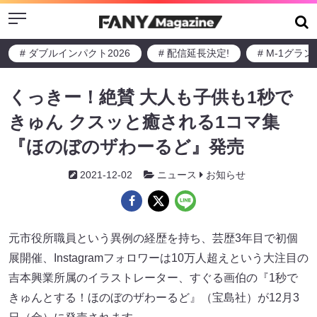
Menu
# ダブルインパクト2026
# 配信延長決定!
# M-1グラ
くっきー！絶賛 大人も子供も1秒で
きゅん クスッと癒される1コマ集
『ほのぼのザわーるど』発売
2021-12-02
ニュース
お知らせ
元市役所職員という異例の経歴を持ち、芸歴3年目で初個
展開催、Instagramフォロワーは10万人超えという大注目の
吉本興業所属のイラストレーター、すぐる画伯の『1秒で
きゅんとする！ほのぼのザわーるど』（宝島社）が12月3