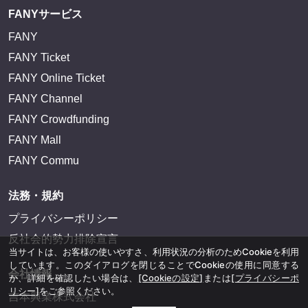
FANYサービス
FANY
FANY Ticket
FANY Online Ticket
FANY Channel
FANY Crowdfunding
FANY Mall
FANY Commu
法務・規約
プライバシーポリシー
反社会的勢力排除宣言
当サイトは、お客様の使いやすさ、利用状況の分析のためCookieを利用
しています。このダイアログを閉じることでCookieの使用に同意する
会社情報
か、詳細を確認したい場合は、
[Cookieの設定]
または
[プライバシーポ
リシー]
をご参照ください。
吉本興業株式会社