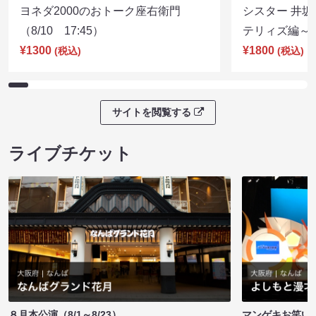
ヨネダ2000のおトーク座右衛門
シスター 井坂
（8/10 17:45）
テリィズ編～（8
¥1300
¥1800
(税込)
(税込)
サイトを閲覧する
ライブチケット
８月本公演（8/1～8/23）
マンゲキお笑い