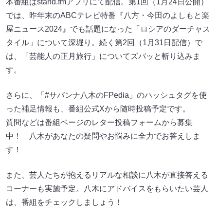
本番組はstand.fmアプリにて配信。第1回（1月24日公開）
では、昨年末のABCテレビ特番『八方・今田のよしもと楽
屋ニュース2024』でも話題になった「ロシアのダーチャス
タイル」について深堀り。続く第2回（1月31日配信）で
は、「芸能人の正月旅行」についてズバッと斬り込みま
す。
さらに、「#サバンナ八木のFPedia」のハッシュタグを使
った補足情報も、番組公式Xから随時投稿予定です。
質問などは番組ページのレター投稿フォームから募集
中！ 八木があなたの疑問やお悩みに全力でお答えしま
す！
また、芸人たちが抱えるリアルな相談に八木が直接答える
コーナーも実施予定。八木にアドバイスをもらいたい芸人
は、番組をチェックしましょう！