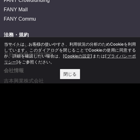
FANY Crowdfunding
FANY Mall
FANY Commu
法務・規約
当サイトは、お客様の使いやすさ、利用状況の分析のためCookieを利用
プライバシーポリシー
しています。このダイアログを閉じることでCookieの使用に同意する
反社会的勢力排除宣言
か、詳細を確認したい場合は、
[Cookieの設定]
または
[プライバシーポ
リシー]
をご参照ください。
会社情報
閉じる
吉本興業株式会社
お問い合わせ
その他
よしもとニュースセンターアーカイブ