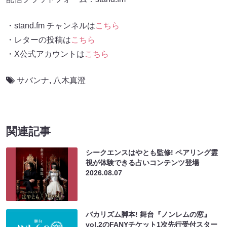
・stand.fm チャンネルは
こちら
・レターの投稿は
こちら
・X公式アカウントは
こちら
サバンナ
,
八木真澄
関連記事
シークエンスはやとも監修! ペアリング霊
視が体験できる占いコンテンツ登場
2026.08.07
バカリズム脚本! 舞台『ノンレムの窓』
vol.2のFANYチケット1次先行受付スター