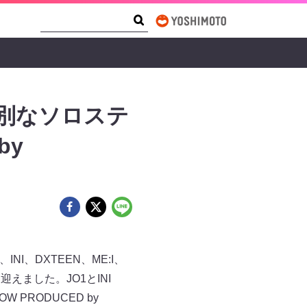
Search Form
Search
特別なソロステ
by
I、DXTEEN、ME:I、
日を迎えました。JO1とINI
 PRODUCED by