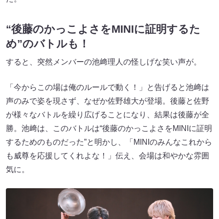
“後藤のかっこよさをMINIに証明するた
め”のバトルも！
すると、突然メンバーの池﨑理人の怪しげな笑い声が。
「今からこの場は俺のルールで動く！」と告げると池﨑は
声のみで姿を現さず、なぜか佐野雄大が登場。後藤と佐野
が様々なバトルを繰り広げることになり、結果は後藤が全
勝。池﨑は、このバトルは“後藤のかっこよさをMINIに証明
するためのものだった”と明かし、「MINIのみんなこれから
も威尊を応援してくれよな！」伝え、会場は和やかな雰囲
気に。