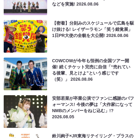
などを実施!
2026.08.06
【密着】分刻みのスケジュールで広島を駆
け抜ける! レイザーラモン「笑う錯覚展」
1日PR大使の全貌を大公開!
2026.08.06
COWCOWが今年も恒例の全国ツアー開
催! 続くチケット完売に自信「“売れてい
る後輩、見とけよ”という感じです
（笑）」
2026.08.06
安部若菜が卒業公演でファンに感謝のパフ
ォーマンス! 今後の夢は「大作家になって
NMBのメンバーをねじ込む」!?
2026.08.05
鈴川絢子×JR東海リテイリング・プラスの