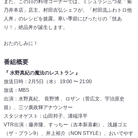
また、この日の料理コーナーでは、ミシュラン三つ星「菊
乃井本店」店主、村田吉弘シェフが、「村田流ふわトロ他
人丼」のレシピを披露。寒い季節にぴったりの「技あ
り！」絶品丼が誕生します。
おたのしみに！
番組概要
『 水野真紀の魔法のレストラン 』
放送日時：2月5日（水） 19:00 〜 21:00
放送：MBS
出演：水野真紀、 長野博 、ロザン（菅広文、宇治原史
規）、三ツ廣政輝アナウンサー
スタジオゲスト：山田邦子、溝端淳平
VTR出演：藤井隆、すっちー（吉本新喜劇）、浅越ゴエ
（ザ・プラン9）、井上裕介（NON STYLE）、おいでやす