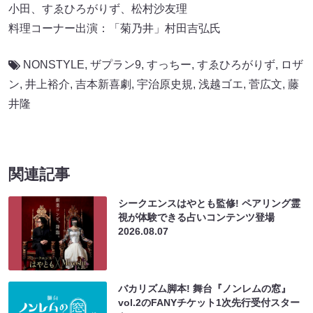
小田、すゑひろがりず、松村沙友理
料理コーナー出演：「菊乃井」村田吉弘氏
NONSTYLE
,
ザプラン9
,
すっちー
,
すゑひろがりず
,
ロザ
ン
,
井上裕介
,
吉本新喜劇
,
宇治原史規
,
浅越ゴエ
,
菅広文
,
藤
井隆
関連記事
シークエンスはやとも監修! ペアリング霊
視が体験できる占いコンテンツ登場
2026.08.07
バカリズム脚本! 舞台『ノンレムの窓』
vol.2のFANYチケット1次先行受付スター