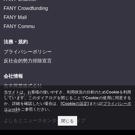
FANY Crowdfunding
FANY Mall
FANY Commu
法務・規約
プライバシーポリシー
反社会的勢力排除宣言
会社情報
吉本興業株式会社
当サイトは、お客様の使いやすさ、利用状況の分析のためCookieを利用
お問い合わせ
しています。このダイアログを閉じることでCookieの使用に同意する
か、詳細を確認したい場合は、
[Cookieの設定]
または
[プライバシーポ
リシー]
をご参照ください。
その他
よしもとニュースセンターアーカイブ
閉じる