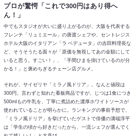
プロが驚愕「これで300円はあり得へ
ん！」
中でもスタジオが大いに盛り上がるのが、大阪を代表する
フレンチ「リュミエール」の唐渡シェフや、セントレジス
ホテル大阪のイタリアン「ラ ベデュータ」の吉田料理長な
ど、そうそうたる面々が「原価を無視してあの金額にして
いると思う。すごい！」、「手間ひまを掛けているのが分
かる！」と褒めちぎるチェーン店グルメ。
それが、サイゼリヤ「ミラノ風ドリア」。なんと値段は
300円。言わずと知れた看板商品ですが、じつは1食につき
500mlもの牛乳を、丁寧に煮詰めた濃厚ホワイトソースが
使われていることが明らかに。ランキングの事前予想で、
「ミラノ風ドリア」を挙げていたゲストで俳優の溝端淳平
は「学生の頃から好きだったから、一流シェフが選んでく
れて嬉しい！」と大喜び。