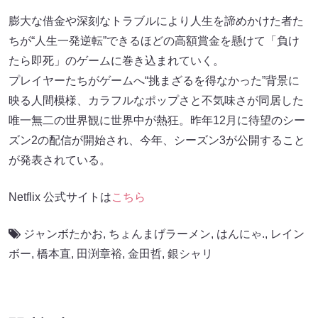
膨大な借金や深刻なトラブルにより人生を諦めかけた者た
ちが“人生一発逆転”できるほどの高額賞金を懸けて「負け
たら即死」のゲームに巻き込まれていく。
プレイヤーたちがゲームへ“挑まざるを得なかった”背景に
映る人間模様、カラフルなポップさと不気味さが同居した
唯一無二の世界観に世界中が熱狂。昨年12月に待望のシー
ズン2の配信が開始され、今年、シーズン3が公開すること
が発表されている。
Netflix 公式サイトは
こちら
ジャンボたかお
,
ちょんまげラーメン
,
はんにゃ.
,
レイン
ボー
,
橋本直
,
田渕章裕
,
金田哲
,
銀シャリ