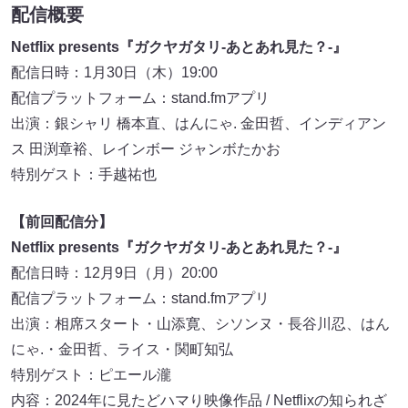
配信概要
Netflix presents『ガクヤガタリ-あとあれ見た？-』
配信日時：1月30日（木）19:00
配信プラットフォーム：stand.fmアプリ
出演：銀シャリ 橋本直、はんにゃ. 金田哲、インディアン
ス 田渕章裕、レインボー ジャンボたかお
特別ゲスト：手越祐也
【前回配信分】
Netflix presents『ガクヤガタリ-あとあれ見た？-』
配信日時：12月9日（月）20:00
配信プラットフォーム：stand.fmアプリ
出演：相席スタート・山添寛、シソンヌ・長谷川忍、はん
にゃ.・金田哲、ライス・関町知弘
特別ゲスト：ピエール瀧
内容：2024年に見たどハマり映像作品 / Netflixの知られざ