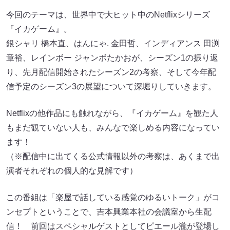
今回のテーマは、世界中で大ヒット中のNetflixシリーズ
『イカゲーム』。
銀シャリ 橋本直、はんにゃ. 金田哲、インディアンス 田渕
章裕、レインボー ジャンボたかおが、シーズン1の振り返
り、先月配信開始されたシーズン2の考察、そして今年配
信予定のシーズン3の展望について深堀りしていきます。
Netflixの他作品にも触れながら、『イカゲーム』を観た人
もまだ観ていない人も、みんなで楽しめる内容になってい
ます！
（※配信中に出てくる公式情報以外の考察は、あくまで出
演者それぞれの個人的な見解です）
この番組は「楽屋で話している感覚のゆるいトーク」がコ
ンセプトということで、吉本興業本社の会議室から生配
信！ 前回はスペシャルゲストとしてピエール瀧が登場し