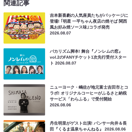
関連記事
吉本新喜劇の人気座員たちがパッケージに
登場! ｢明星 一平ちゃん夜店の焼そば 関西
風お好み焼ソース味｣コラボ発売
2026.08.07
バカリズム脚本! 舞台『ノンレムの窓』
vol.2のFANYチケット1次先行受付スター
ト
2026.08.07
ニューヨーク・嶋佐が地元富士吉田市とコ
ラボ! オリジナルコーヒーがふるさと納税
サービス「わらふる」で受付開始
2026.08.06
丹生明里がゲスト出演! パンサー向井＆長
田『くるま温泉ちゃんねる』
2026.08.06