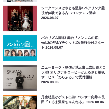
シークエンスはやとも監修! ペアリング霊
視が体験できる占いコンテンツ登場
2026.08.07
バカリズム脚本! 舞台『ノンレムの窓』
vol.2のFANYチケット1次先行受付スター
ト
2026.08.07
ニューヨーク・嶋佐が地元富士吉田市とコ
ラボ! オリジナルコーヒーがふるさと納税
サービス「わらふる」で受付開始
2026.08.06
丹生明里がゲスト出演! パンサー向井＆長
田『くるま温泉ちゃんねる』
2026.08.06