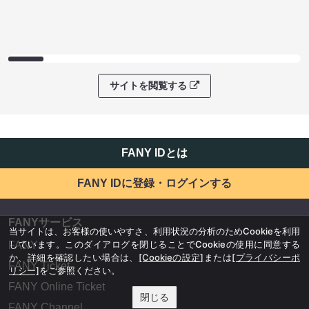
サイトを閲覧する
FANY IDとは
FANY IDに登録・ログインする
FANYサービス
当サイトは、お客様の使いやすさ、利用状況の分析のためCookieを利用
しています。このダイアログを閉じることでCookieの使用に同意する
FANY
か、詳細を確認したい場合は、
[Cookieの設定]
または
[プライバシーポ
FANY Ticket
リシー]
をご参照ください。
FANY Online Ticket
閉じる
FANY Channel