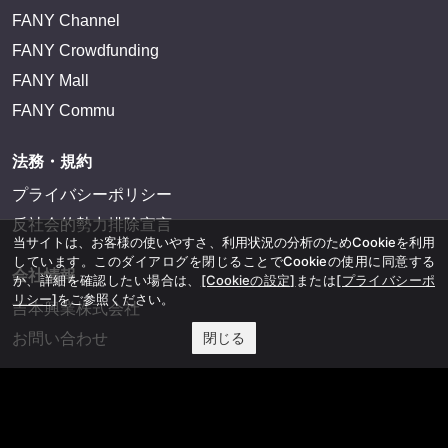
FANY Channel
FANY Crowdfunding
FANY Mall
FANY Commu
法務・規約
プライバシーポリシー
反社会的勢力排除宣言
当サイトは、お客様の使いやすさ、利用状況の分析のためCookieを利用
しています。このダイアログを閉じることでCookieの使用に同意する
会社情報
か、詳細を確認したい場合は、
[Cookieの設定]
または
[プライバシーポ
リシー]
をご参照ください。
吉本興業株式会社
閉じる
お問い合わせ
その他
よしもとニュースセンターアーカイブ