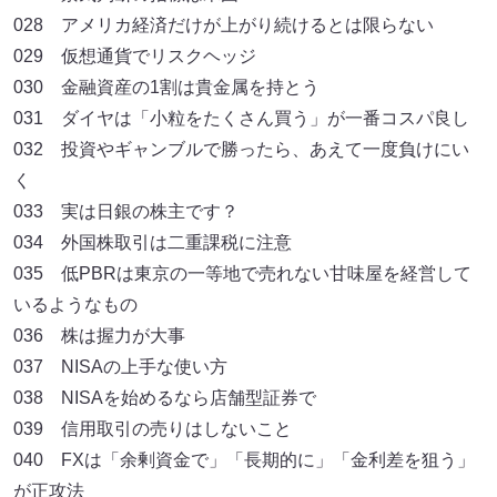
028 アメリカ経済だけが上がり続けるとは限らない
029 仮想通貨でリスクヘッジ
030 金融資産の1割は貴金属を持とう
031 ダイヤは「小粒をたくさん買う」が一番コスパ良し
032 投資やギャンブルで勝ったら、あえて一度負けにい
く
033 実は日銀の株主です？
034 外国株取引は二重課税に注意
035 低PBRは東京の一等地で売れない甘味屋を経営して
いるようなもの
036 株は握力が大事
037 NISAの上手な使い方
038 NISAを始めるなら店舗型証券で
039 信用取引の売りはしないこと
040 FXは「余剰資金で」「長期的に」「金利差を狙う」
が正攻法