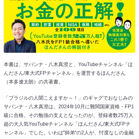
本書は、サバンナ・八木真澄と、YouTubeチャンネル「ほ
んださん/東大式FPチャンネル」を運営するほんださん
（本多遼太朗）の共著書。
「ブラジルの人聞こえますか～！」のギャグでおなじみの
サバンナ・八木真澄は、2024年10月に難関国家資格・FP1
級に合格。その勉強の支えとなったのが、登録者数25万人
超の大人気YouTubeチャンネル「ほんださん/東大式FPチ
ャンネル」でした。いわば“師弟“の2人が、忖度なしの金融