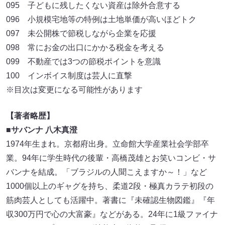
095 子どもに残したくない資産は除外合意する
096 小規模宅地等の特例は土地単価が高いほどトク
097 未公開株で節税しながら企業を応援
098 常にお金の出口にかかる税金を考える
099 不動産では3つの節税ポイントを意識
100 インボイス制度は芸人に直撃
※目次は変更になる可能性があります
【著者略歴】
■サバンナ 八木真澄
1974年生まれ。京都府出身。立命館大学産業社会学部卒
業。94年に学生時代の後輩・高橋茂雄とお笑いコンビ・サ
バンナを結成。「ブラジルの人聞こえますか～！」など
1000個以上のギャグを持ち、柔道2段・極真カラテ初段の
筋肉芸人としても活躍中。著書に『未確認生物図鑑』『年
収300万円で心の大富豪』などがある。24年に1級ファイナ