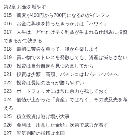
第2章 お金を増やす
015 蕎麦が400円から700円になるのがインフレ
016 お金に興味を持ったきっかけは「ハワイ」
017 人生は、どれだけ早く利益が生まれる仕組みに投資
できるかで決まる
018 最初に苦労を買って、後から楽しよう
019 買い物でストレスを発散しても、資産は減らさない
020 投資は自分自身を見つめ直してから
021 投資は少額→高額、パチンコは1パチ→4パチへ
022 投資は長期のほうが勝ちやすい
023 ポートフォリオには常に余力を残しておく
024 価値が上がった「資産」ではなく、その波及先を考
える
025 積立投資は逃げ場が大事
026 金利は「用意した金額」次第で威力が増す
027 景気判断の指標は米国