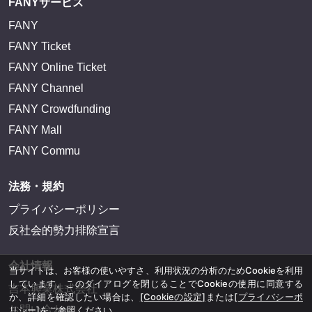
FANYサービス
FANY
FANY Ticket
FANY Online Ticket
FANY Channel
FANY Crowdfunding
FANY Mall
FANY Commu
法務・規約
プライバシーポリシー
反社会的勢力排除宣言
会社情報
当サイトは、お客様の使いやすさ、利用状況の分析のためCookieを利用
しています。このダイアログを閉じることでCookieの使用に同意する
吉本興業株式会社
か、詳細を確認したい場合は、
[Cookieの設定]
または
[プライバシーポ
お問い合わせ
リシー]
をご参照ください。